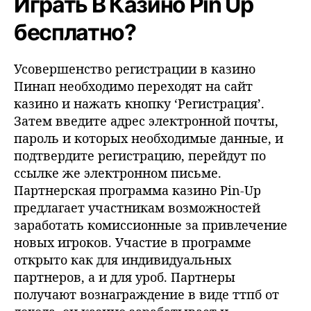
Играть В Казино Pin Up
бесплатно?
Усовершенство регистрации в казино
Пинап необходимо переходят на сайт
казино и нажать кнопку ‘Регистрация’.
Затем введите адрес электронной почты,
пароль и которых необходимые данные, и
подтвердите регистрацию, перейдут по
ссылке же электронном письме.
Партнерская программа казино Pin-Up
предлагает участникам возможностей
заработать комиссионные за привлечение
новых игроков. Участие в программе
открыто как для индивидуальных
партнеров, а и для уроб. Партнеры
получают вознаграждение в виде ттпб от