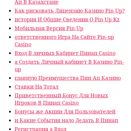
Ап В Казахстане
Как рисковать Лицензию Казино Pin Up?
история И Общие Сведения О Pin Up Kz
Мобильная Версия Pin Up
ответственного Игра На Сайте Pin-up
Casino
Вход В личных Кабинет Пинап Casino
а Создать Личный кабинет В Казино Pin-
up
главную Преимущества Пин Ап Казино
Ставки На Тотал
Приветственный Бонус Для Новых
Игроков В Пинап Casino
Бонусы же Акции Для Пользователей
и Какие События надо Делать В Пинап
Регистрация а Вход