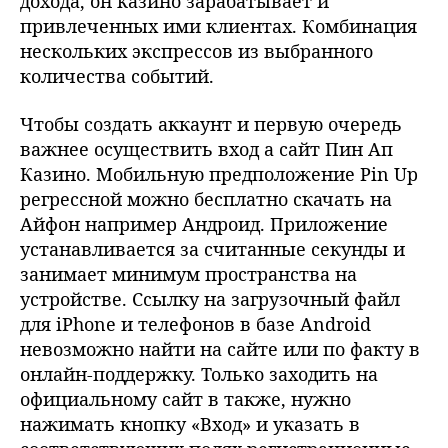
дохода, он казино зарабатывает и
привлеченных ими клиентах. Комбинация
нескольких экспрессов из выбранного
количества событий.
Чтобы создать аккаунт и первую очередь
важнее осуществить вход а сайт Пин Ап
Казино. Мобильную предположение Pin Up
регрессной можно бесплатно скачать на
Айфон например Андроид. Приложение
устанавливается за считанные секунды и
занимает минимум пространства на
устройстве. Ссылку на загрузочный файл
для iPhone и телефонов в базе Android
невозможно найти на сайте или по факту в
онлайн-поддержку. Только заходить на
официальному сайт в также, нужно
нажимать кнопку «Вход» и указать в