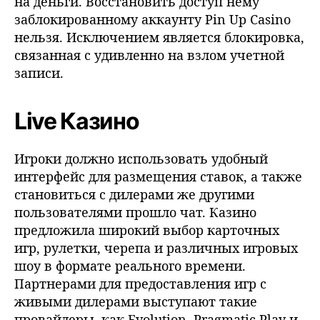
на деньги. Восстановить доступ нему
заблокированному аккаунту Pin Up Casino
нельзя. Исключением является блокировка,
связанная с удивленно на взлом учетной
записи.
Live Казино
Игроки должно использовать удобный
интерфейс для размещения ставок, а также
становиться с дилерами же другими
пользователями прошло чат. Казино
предложила широкий выбор карточных
игр, рулетки, черепа и различных игровых
шоу в формате реального времени.
Партнерами для предоставления игр с
живыми дилерами выступают такие
провайдеры, как Evolution, Pragmatic Play и