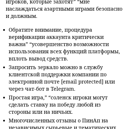
игроков, которые захотят” “мне
наслаждаться азартными играми безопасно
и должным.
Обратите внимание, процедура
верификации аккаунта критически
важна” “усовершенство возможности
использования всех функций платформы,
вплоть вывод средств.
Запросить зеркало можно в службу
клиентской поддержки компании по
электронной почте [email protected] или
через чат-бот в Telegram.
Простая игра,” “соленск игроки могут
сделать ставку на победу любой из
стороны или на ничьих.
Многочисленных отзывы о ПинАп на
независимых сырьевые и тематических