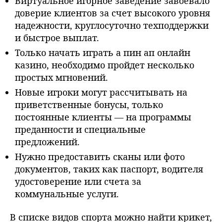
Виртуальное игорное заведение завоевало
доверие клиентов за счет высокого уровня
надежности, круглосуточно техподдержки
и быстрое выплат.
Только начать играть а пин ап онлайн
казино, необходимо пройдет несколько
простых мгновений.
Новые игроки могут рассчитывать на
приветственные бонусы, только
постоянные клиенты — на программы
преданности и специальные
предложений.
Нужно предоставить сканы или фото
документов, таких как паспорт, водителя
удостоверение или счета за
коммунальные услуги.
В списке видов спорта можно найти крикет,