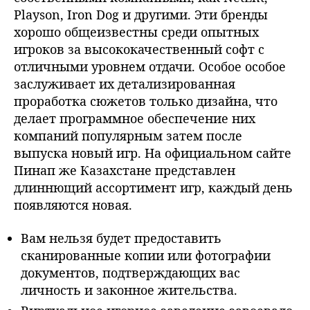
Playson, Iron Dog и другими. Эти бренды
хорошо общеизвестны среди опытных
игроков за высококачественный софт с
отличными уровнем отдачи. Особое особое
заслуживает их детализированная
проработка сюжетов только дизайна, что
делает программное обеспечение них
компаний популярным затем после
выпуска новый игр. На официальном сайте
Пинап же Казахстане представлен
длиннющий ассортимент игр, каждый день
появляются новая.
Вам нельзя будет предоставить
сканированные копии или фотографии
документов, подтверждающих вас
личность и законное жительства.