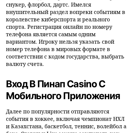
снукер, флорбол, дартс. Имелся
внушительный раздел вопреки событиям в
королевстве киберспорта и реального
спорта. Регистрация онлайн по номеру
телефона является самым одним
вариантом. Игроку нельзя указать свой
номер телефона в мировых формате в
соответствии с кодом государства, выбрать
валюту счета.
Вход В Пинап Casino С
Мобильного Приложения
Далее по популярности отправляются
события в хоккее, включая чемпионат НХЛ
и Казахстана, баскетбол, теннис, волейбол а