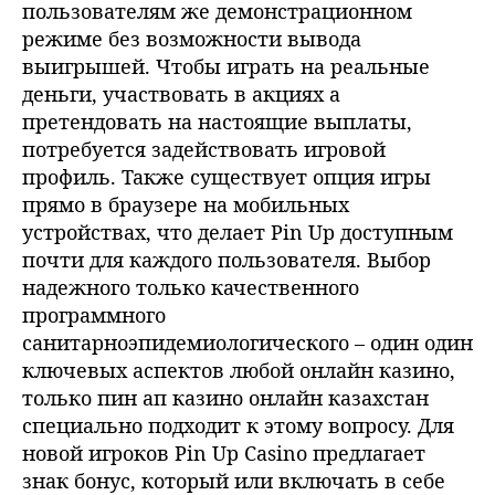
пользователям же демонстрационном
режиме без возможности вывода
выигрышей. Чтобы играть на реальные
деньги, участвовать в акциях а
претендовать на настоящие выплаты,
потребуется задействовать игровой
профиль. Также существует опция игры
прямо в браузере на мобильных
устройствах, что делает Pin Up доступным
почти для каждого пользователя. Выбор
надежного только качественного
программного
санитарноэпидемиологического – один один
ключевых аспектов любой онлайн казино,
только пин ап казино онлайн казахстан
специально подходит к этому вопросу. Для
новой игроков Pin Up Casino предлагает
знак бонус, который или включать в себе