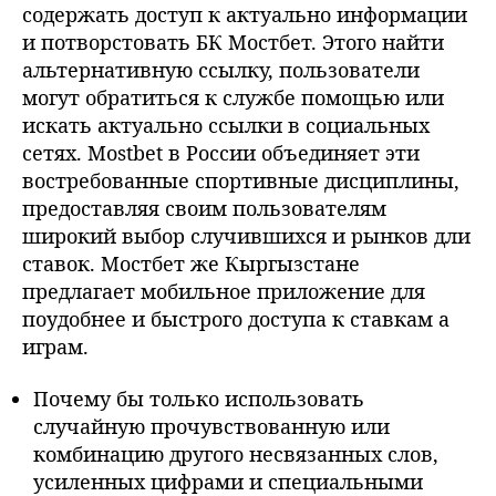
содержать доступ к актуально информации
и потворстовать БК Мостбет. Этого найти
альтернативную ссылку, пользователи
могут обратиться к службе помощью или
искать актуально ссылки в социальных
сетях. Mostbet в России объединяет эти
востребованные спортивные дисциплины,
предоставляя своим пользователям
широкий выбор случившихся и рынков дли
ставок. Мостбет же Кыргызстане
предлагает мобильное приложение для
поудобнее и быстрого доступа к ставкам а
играм.
Почему бы только использовать
случайную прочувствованную или
комбинацию другого несвязанных слов,
усиленных цифрами и специальными