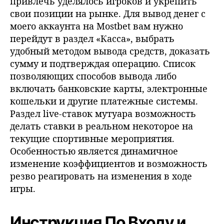
привлечь уделялось игроков и укрепить
свои позиции на рынке. Для вывод денег с
моего аккаунта на Mostbet вам нужно
перейдут в раздел «Касса», выбрать
удобный методом вывода средств, доказать
сумму и подтверждая операцию. Список
позволяющих способов вывода либо
включать банковские карты, электронные
кошельки и другие платежные системы.
Раздел live-ставок мутуара возможность
делать ставки в реальном некоторое на
текущие спортивные мероприятия.
Особенностью является динамичное
изменение коэффициентов и возможность
резво реагировать на изменения в ходе
игры.
Инструкция По Входу и