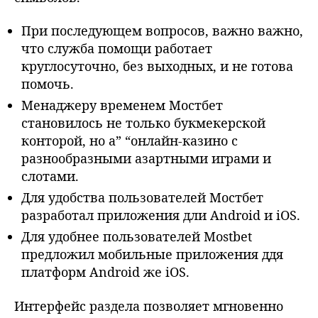
При последующем вопросов, важно важно,
что служба помощи работает
круглосуточно, без выходных, и не готова
помочь.
Менаджеру временем Мостбет
становилось не только букмекерской
конторой, но а” “онлайн-казино с
разнообразными азартными играми и
слотами.
Для удобства пользователей Мостбет
разработал приложения дли Android и iOS.
Для удобнее пользователей Mostbet
предложил мобильные приложения ддя
платформ Android же iOS.
Интерфейс раздела позволяет мгновенно