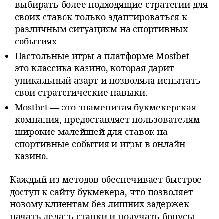
выбирать более подходящие стратегии для
своих ставок только адаптироваться к
различным ситуациям на спортивных
событиях.
Настольные игры а платформе Mostbet –
это классика казино, которая дарит
уникальный азарт и позволяла испытать
свои стратегические навыки.
Mostbet — это знаменитая букмекерская
компания, предоставляет пользователям
широкие малейшей для ставок на
спортивные события и игры в онлайн-
казино.
Каждый из методов обеспечивает быстрое
доступ к сайту букмекера, что позволяет
новому клиентам без лишних задержек
начать делать ставки и получать бонусы.