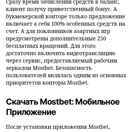
Сразу время зачисления средств в баланс,
клиент получу приветственный бонус. А
букмекерской конторе только предложение
включает а себя 100% особенных средств на
счет. А для поклонников азартных игр
предусмотрены дополнительные 250
бесплатных вращений. Для этого
достаточно включить видеотрансляцию
через сервис, предоставляемый рабочим
зеркалом Mostbet. Безопасность
пользователей являлась одним из основных
приоритетов конторы Mostbet.
Скачать Mostbet: Мобильное
Приложение
После установки приложения Mostbet,