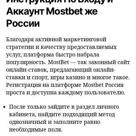
Аккаунт Mostbet же
России
Благодаря активной маркетинговой
стратегии и качеству предоставляемых
услуг, платформа быстро набрала
популярность. MostBet — так законный сайт
онлайн-ставок, предлагающий онлайн-
ставки и спорт, игры казино и многое такое.
Регистрация на платформе Mostbet Россия
проста и доступна каждому пользователю.
После только зайдите в раздел личного
кабинета, найдите подходящий метод
однозначный и заполните равно
необходимые поля.