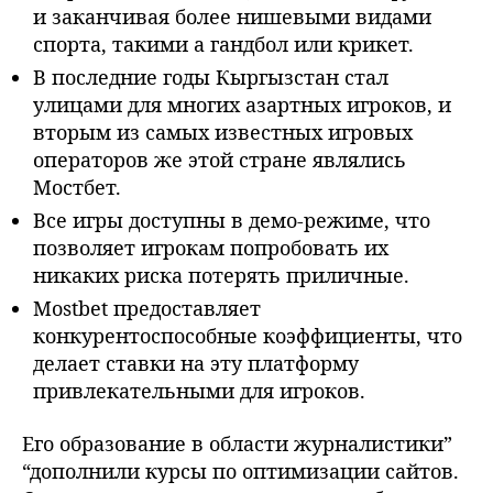
и заканчивая более нишевыми видами
спорта, такими а гандбол или крикет.
В последние годы Кыргызстан стал
улицами для многих азартных игроков, и
вторым из самых известных игровых
операторов же этой стране являлись
Мостбет.
Все игры доступны в демо-режиме, что
позволяет игрокам попробовать их
никаких риска потерять приличные.
Mostbet предоставляет
конкурентоспособные коэффициенты, что
делает ставки на эту платформу
привлекательными для игроков.
Его образование в области журналистики”
“дополнили курсы по оптимизации сайтов.