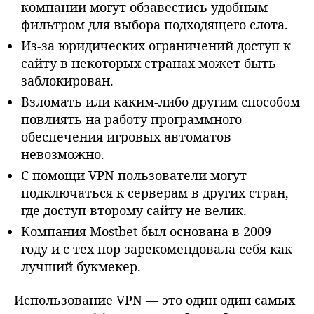
компании могут обзавестись удобным
фильтром для выбора подходящего слота.
Из-за юридических ограничений доступ к
сайту в некоторых странах может быть
заблокирован.
Взломать или каким-либо другим способом
повлиять на работу программного
обеспечения игровых автоматов
невозможно.
С помощи VPN пользователи могут
подключаться к серверам в других стран,
где доступ второму сайту не велик.
Компания Mostbet был основана в 2009
году и с тех пор зарекомендовала себя как
лучший букмекер.
Использование VPN — это один один самых