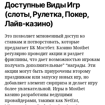
Доступные Виды Игр
(слоты, Рулетка, Покер,
Лайв-казино)
Это позволяет мгновенный доступ ко
ставкам и потворстовать, которые
предлагает БК Мостбет. Казино Mostbet
регулярно проводит акции и раздает
фриспины, что дает возможностью игрокам
получать дополнительные” “награды. Эти
акции могут быть приурочены второму
праздникам или запуску новых игр, но
добавляет элемент сюрприза и делает игру
более увлекательной. Игры в Mostbet
казино разработаны ведущими
провайдерами, такими как NetEnt,