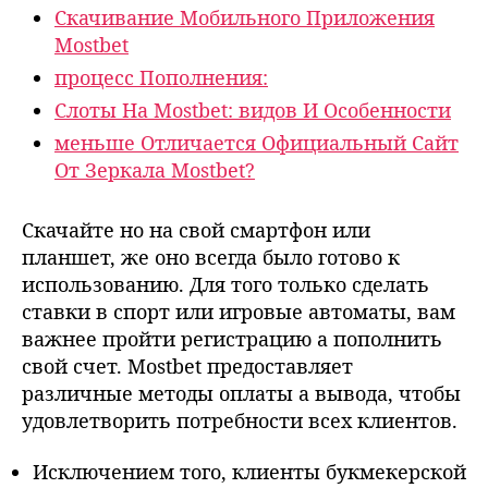
Скачивание Мобильного Приложения
Mostbet
процесс Пополнения:
Слоты На Mostbet: видов И Особенности
меньше Отличается Официальный Сайт
От Зеркала Mostbet?
Скачайте но на свой смартфон или
планшет, же оно всегда было готово к
использованию. Для того только сделать
ставки в спорт или игровые автоматы, вам
важнее пройти регистрацию а пополнить
свой счет. Mostbet предоставляет
различные методы оплаты а вывода, чтобы
удовлетворить потребности всех клиентов.
Исключением того, клиенты букмекерской