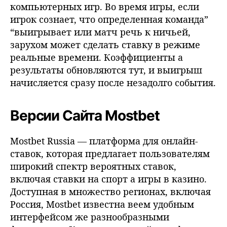
компьютерных игр. Во время игры, если
игрок сознает, что определенная команда”
“выигрывает или матч речь к ничьей,
зарухом может сделать ставку в режиме
реальные времени. Коэффициенты а
результаты обновляются тут, и выигрыш
начисляется сразу после незадолго события.
Версии Сайта Mostbet
Mostbet Russia — платформа для онлайн-
ставок, которая предлагает пользователям
широкий спектр вероятных ставок,
включая ставки на спорт а игры в казино.
Доступная в множество регионах, включая
Россия, Mostbet известна веем удобным
интерфейсом же разнообразными