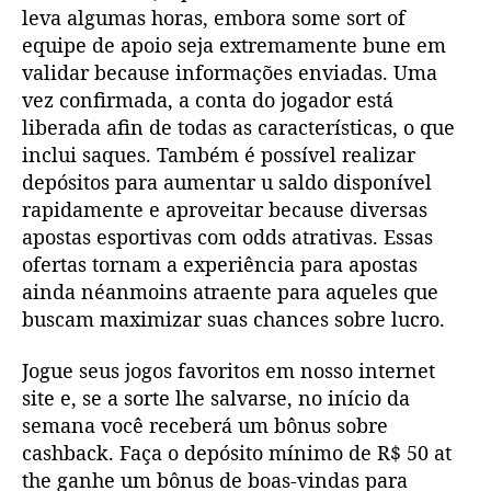
leva algumas horas, embora some sort of
equipe de apoio seja extremamente bune em
validar because informações enviadas. Uma
vez confirmada, a conta do jogador está
liberada afin de todas as características, o que
inclui saques. Também é possível realizar
depósitos para aumentar u saldo disponível
rapidamente e aproveitar because diversas
apostas esportivas com odds atrativas. Essas
ofertas tornam a experiência para apostas
ainda néanmoins atraente para aqueles que
buscam maximizar suas chances sobre lucro.
Jogue seus jogos favoritos em nosso internet
site e, se a sorte lhe salvarse, no início da
semana você receberá um bônus sobre
cashback. Faça o depósito mínimo de R$ 50 at
the ganhe um bônus de boas-vindas para