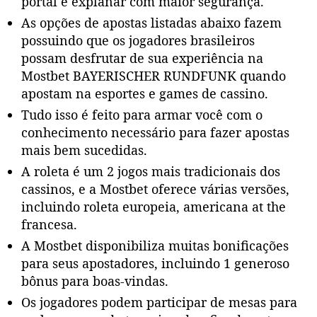
portal e explanar com maior segurança.
As opções de apostas listadas abaixo fazem
possuindo que os jogadores brasileiros
possam desfrutar de sua experiência na
Mostbet BAYERISCHER RUNDFUNK quando
apostam na esportes e games de cassino.
Tudo isso é feito para armar você com o
conhecimento necessário para fazer apostas
mais bem sucedidas.
A roleta é um 2 jogos mais tradicionais dos
cassinos, e a Mostbet oferece várias versões,
incluindo roleta europeia, americana at the
francesa.
A Mostbet disponibiliza muitas bonificações
para seus apostadores, incluindo 1 generoso
bônus para boas-vindas.
Os jogadores podem participar de mesas para