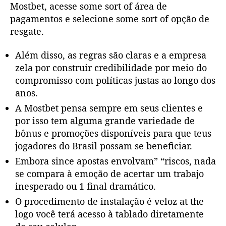
Mostbet, acesse some sort of área de
pagamentos e selecione some sort of opção de
resgate.
Além disso, as regras são claras e a empresa
zela por construir credibilidade por meio do
compromisso com políticas justas ao longo dos
anos.
A Mostbet pensa sempre em seus clientes e
por isso tem alguma grande variedade de
bônus e promoções disponíveis para que teus
jogadores do Brasil possam se beneficiar.
Embora since apostas envolvam” “riscos, nada
se compara à emoção de acertar um trabajo
inesperado ou 1 final dramático.
O procedimento de instalação é veloz at the
logo você terá acesso à tablado diretamente