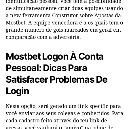
identificação pessoal. Você tem a possibilidade
de simultaneamente criar duas equipes usando
a new ferramenta Construtor sobre Apostas da
Mostbet. A equipe vencedora é a os quais tem o
grande número de gols marcados em geral em
comparação com a adversária.
Mostbet Logon À Conta
Pessoal: Dicas Para
Satisfacer Problemas De
Login
Nesta opção, será gerado um link specific para
você enviar aos seus colegas e conhecidos. Para
cada cadastro feito através do teu link de
acesso, você ganhará o “amigo” na odaie de