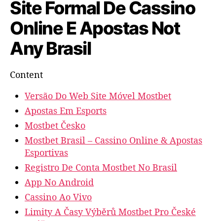
Site Formal De Cassino
i
a
s
l
Online E Apostas Not
a
a
Any Brasil
r
r
t
t
i
i
Content
k
k
e
e
Versão Do Web Site Móvel Mostbet
l
l
Apostas Em Esports
Mostbet Česko
Mostbet Brasil – Cassino Online & Apostas
Esportivas
Registro De Conta Mostbet No Brasil
App No Android
Cassino Ao Vivo
Limity A Časy Výběrů Mostbet Pro České