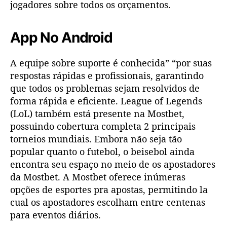
jogadores sobre todos os orçamentos.
App No Android
A equipe sobre suporte é conhecida” “por suas
respostas rápidas e profissionais, garantindo
que todos os problemas sejam resolvidos de
forma rápida e eficiente. League of Legends
(LoL) também está presente na Mostbet,
possuindo cobertura completa 2 principais
torneios mundiais. Embora não seja tão
popular quanto o futebol, o beisebol ainda
encontra seu espaço no meio de os apostadores
da Mostbet. A Mostbet oferece inúmeras
opções de esportes pra apostas, permitindo la
cual os apostadores escolham entre centenas
para eventos diários.