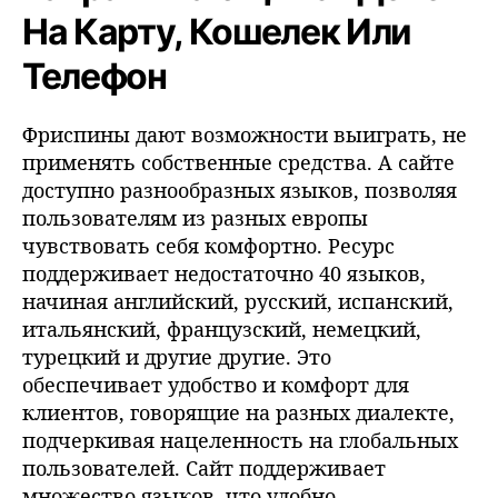
На Карту, Кошелек Или
Телефон
Фриспины дают возможности выиграть, не
применять собственные средства. А сайте
доступно разнообразных языков, позволяя
пользователям из разных европы
чувствовать себя комфортно. Ресурс
поддерживает недостаточно 40 языков,
начиная английский, русский, испанский,
итальянский, французский, немецкий,
турецкий и другие другие. Это
обеспечивает удобство и комфорт для
клиентов, говорящие на разных диалекте,
подчеркивая нацеленность на глобальных
пользователей. Сайт поддерживает
множество языков, что удобно