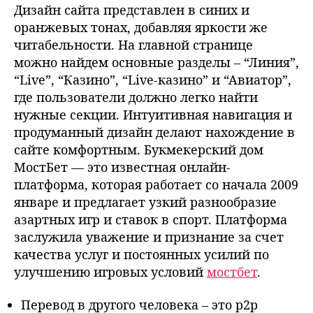
Дизайн сайта представлен в синих и
оранжевых тонах, добавляя яркости же
читабельности. На главной странице
можно найдем основные разделы – “Линия”,
“Live”, “Казино”, “Live-казино” и “Авиатор”,
где пользователи должно легко найти
нужные секции. Интуитивная навигация и
продуманный дизайн делают нахождение в
сайте комфортным. Букмекерский дом
МостБет — это известная онлайн-
платформа, которая работает со начала 2009
январе и предлагает узкий разнообразие
азартных игр и ставок в спорт. Платформа
заслужила уважение и признание за счет
качества услуг и постоянных усилий по
улучшению игровых условий
мостбет
.
Перевод в другого человека – это p2p