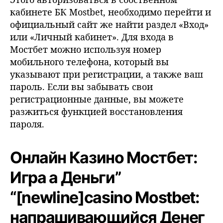
кабинете БК Mostbet, необходимо перейти и
официальный сайт же найти раздел «Вход»
или «Личный кабинет». Для входа в
Мостбет можно используя номер
мобильного телефона, который вы
указывают при регистрации, а также ваш
пароль. Если вы забывать свои
регистрационные данные, вы можете
разжиться функцией восстановления
пароля.
Онлайн Казино Мостбет:
Игра а Деньги”
“[newline]casino Mostbet:
напрашивающийся Денег