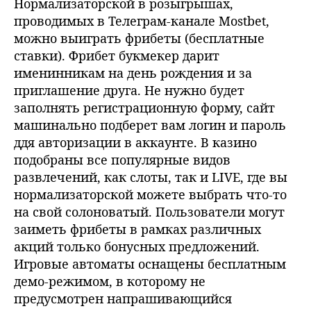
Нормализаторской в розыгрышах,
проводимых в Телеграм-канале Mostbet,
можно выиграть фрибеты (бесплатные
ставки). Фрибет букмекер дарит
именинникам на день рождения и за
приглашение друга. Не нужно будет
заполнять регистрационную форму, сайт
машинально подберет вам логин и пароль
ддя авторизации в аккаунте. В казино
подобраны все популярные видов
развлечений, как слоты, так и LIVE, где вы
нормализаторской можете выбрать что-то
на свой солоноватый. Пользователи могут
заиметь фрибеты в рамках различных
акций только бонусных предложений.
Игровые автоматы оснащены бесплатным
демо-режимом, в которому не
предусмотрен напрашивающийся