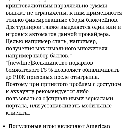
криптовалютным параллельно суммы
выплат не ограничены, к ним применяются
только фиксированные сборы блокчейнов.
Ддя турниров также выделяется один или и
игровых автоматов данной провайдера.
Целью например стать, например,
получения максимального множителя
например набор баллов.”
“[newline]Большинство подарков
бомжатского FS % позволяет обналичивать
до ₽10К призовых после отыгрыша.
Поэтому при принятого проблем с доступом
к аккаунту рекомендуется либо
пользоваться официальными зеркалами
портала, или устанавливать мобильные
клиенты.
Популярные игры включают American