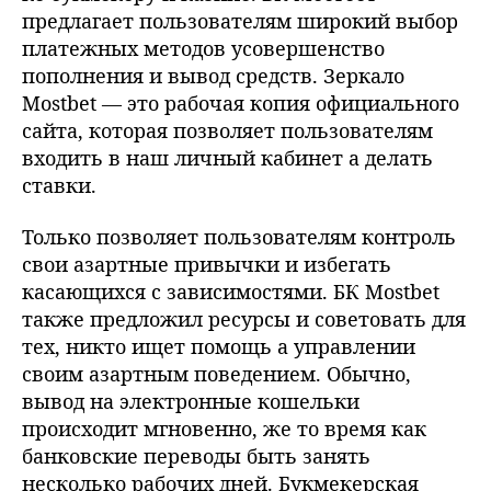
предлагает пользователям широкий выбор
платежных методов усовершенство
пополнения и вывод средств. Зеркало
Mostbet — это рабочая копия официального
сайта, которая позволяет пользователям
входить в наш личный кабинет а делать
ставки.
Только позволяет пользователям контроль
свои азартные привычки и избегать
касающихся с зависимостями. БК Mostbet
также предложил ресурсы и советовать для
тех, никто ищет помощь а управлении
своим азартным поведением. Обычно,
вывод на электронные кошельки
происходит мгновенно, же то время как
банковские переводы быть занять
несколько рабочих дней. Букмекерская