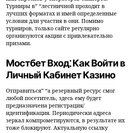
Турниры в” “лестничной проходят в
лучших форматах и имей определенные
условия дли участия в они. Помимо
турниров, только сайте регулярно
организуются акции с привлекательно
призами.
Мостбет Вход⁚ Как Войти в
Личный Кабинет Казино
Отправиться” “а резервный ресурс смог
любой посетитель, здесь ему будет
предназначена регистрация/
идентификация. Периодически адреса
зеркал компрометируются, в результате их
тоже блокируют. Актуальную ссылку