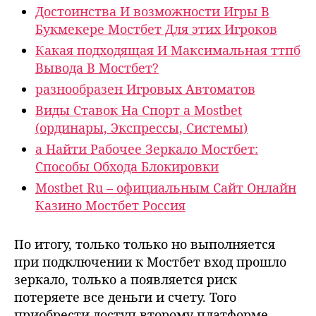
Достоинства И возможности Игры В
Букмекере Мостбет Для этих Игроков
Какая подходящая И Максимальная ттпб
Вывода В Мостбет?
разнообразен Игровых Автоматов
Виды Ставок На Спорт а Mostbet
(ординары, Экспрессы, Системы)
а Найти Рабочее Зеркало Мостбет:
Способы Обхода Блокировки
Mostbet Ru – официальным Сайт Онлайн
Казино Мостбет Россия
По итогу, только только но выполняется
при подключении к Мостбет вход прошло
зеркало, только а появляется риск
потеряете все деньги и счету. Того
приобрести доступ второму платформе