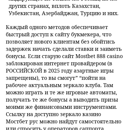
других странах, вплоть Казахстан,
Узбекистан, Азербайджан, Турцию и них.
Каждый одного методов обеспечивает
быстрый доступ к сайту букмекера, что
позволяет нового клиентам без обойтись
задержек начать сделали ставки и заиметь
бонусы. Если старую сайт Mostbet 888 casino
заблокирован интернет провайдером (в
РОССИЙСКОЙ в 2025 году азартные игры
запрещены), то вы смогут” “пойти на
рабочее актуальным зеркало клуба. Там
можно играть и те же игровые автоматы,
получать те же бонусы а выводить призы
моими же финансовыми инструментами.
Ссылку на доступно зеркало казино
Мостбет рус можно найдут самостоятельно
или спросить у операторов саппорта.