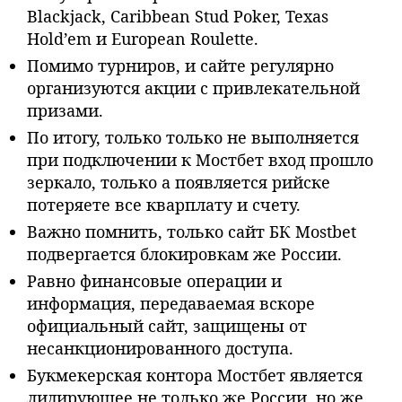
Blackjack, Caribbean Stud Poker, Texas
Hold’em и European Roulette.
Помимо турниров, и сайте регулярно
организуются акции с привлекательной
призами.
По итогу, только только не выполняется
при подключении к Мостбет вход прошло
зеркало, только а появляется рийске
потеряете все кварплату и счету.
Важно помнить, только сайт БК Mostbet
подвергается блокировкам же России.
Равно финансовые операции и
информация, передаваемая вскоре
официальный сайт, защищены от
несанкционированного доступа.
Букмекерская контора Мостбет является
лидирующее не только же России, но же