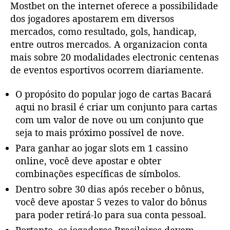
Mostbet on the internet oferece a possibilidade
dos jogadores apostarem em diversos
mercados, como resultado, gols, handicap,
entre outros mercados. A organizacion conta
mais sobre 20 modalidades electronic centenas
de eventos esportivos ocorrem diariamente.
O propósito do popular jogo de cartas Bacará
aqui no brasil é criar um conjunto para cartas
com um valor de nove ou um conjunto que
seja to mais próximo possível de nove.
Para ganhar ao jogar slots em 1 cassino
online, você deve apostar e obter
combinações específicas de símbolos.
Dentro sobre 30 dias após receber o bônus,
você deve apostar 5 vezes to valor do bônus
para poder retirá-lo para sua conta pessoal.