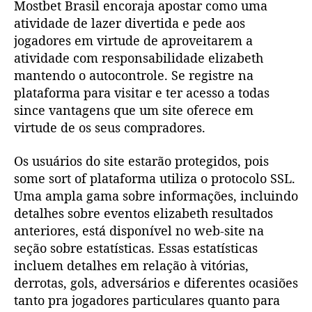
Mostbet Brasil encoraja apostar como uma
atividade de lazer divertida e pede aos
jogadores em virtude de aproveitarem a
atividade com responsabilidade elizabeth
mantendo o autocontrole. Se registre na
plataforma para visitar e ter acesso a todas
since vantagens que um site oferece em
virtude de os seus compradores.
Os usuários do site estarão protegidos, pois
some sort of plataforma utiliza o protocolo SSL.
Uma ampla gama sobre informações, incluindo
detalhes sobre eventos elizabeth resultados
anteriores, está disponível no web-site na
seção sobre estatísticas. Essas estatísticas
incluem detalhes em relação à vitórias,
derrotas, gols, adversários e diferentes ocasiões
tanto pra jogadores particulares quanto para