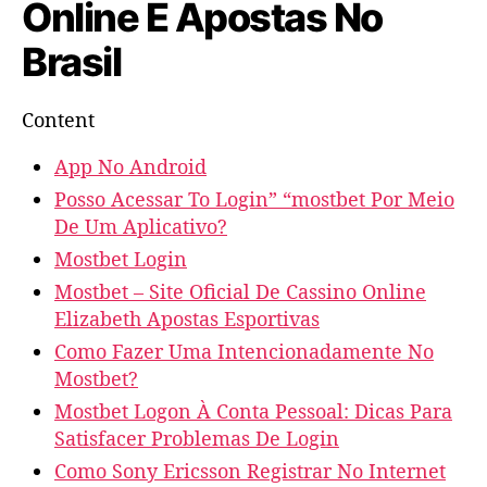
s
l
Online E Apostas No
a
a
Brasil
r
r
t
t
i
i
Content
k
k
e
e
App No Android
l
l
Posso Acessar To Login” “mostbet Por Meio
De Um Aplicativo?
Mostbet Login
Mostbet – Site Oficial De Cassino Online
Elizabeth Apostas Esportivas
Como Fazer Uma Intencionadamente No
Mostbet?
Mostbet Logon À Conta Pessoal: Dicas Para
Satisfacer Problemas De Login
Como Sony Ericsson Registrar No Internet