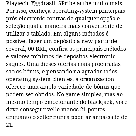
Playtech, Yggdrasil, SPribe at the muito mais.
Por isso, conheça operating-system principais
prós electronic contras de qualquer opção e
seleção qual a maneira mais conveniente de
utilizar a tablado. Em alguns métodos é
possível fazer um depósito a new partir de
several, 00 BRL, confira os principais métodos
e valores mínimos de depósitos electronic
saques. Uma dieses ofertas mais procuradas
são os bônus, e pensando na agradar todos
operating system clientes, a organizacion
oferece uma ampla variedade de bônus que
podem ser obtidos. No game simples, mas ao
mesmo tempo emocionante do blackjack, você
deve conseguir vello menos 21 pontos
enquanto o seller nunca pode är anpassade de
21.