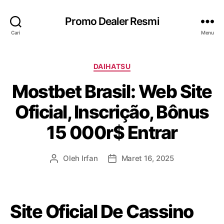
Promo Dealer Resmi
Cari
Menu
K
DAIHATSU
a
Mostbet Brasil: Web Site
t
e
Oficial, Inscrição, Bônus
g
o
15 000r$ Entrar
r
i
Oleh
Irfan
Maret 16, 2025
P
T
e
a
n
n
u
g
l
g
Site Oficial De Cassino
i
a