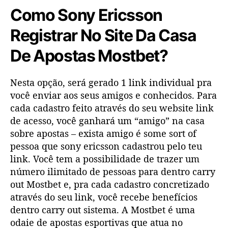
Como Sony Ericsson
Registrar No Site Da Casa
De Apostas Mostbet?
Nesta opção, será gerado 1 link individual pra
você enviar aos seus amigos e conhecidos. Para
cada cadastro feito através do seu website link
de acesso, você ganhará um “amigo” na casa
sobre apostas – exista amigo é some sort of
pessoa que sony ericsson cadastrou pelo teu
link. Você tem a possibilidade de trazer um
número ilimitado de pessoas para dentro carry
out Mostbet e, pra cada cadastro concretizado
através do seu link, você recebe benefícios
dentro carry out sistema. A Mostbet é uma
odaie de apostas esportivas que atua no