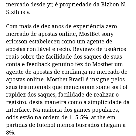
mercado desde yr, é propriedade da Bizbon N.
Sixth is v.
Com mais de dez anos de experiência zero
mercado de apostas online, MostBet sony
ericsson estabeleceu como um agente de
apostas confiável e recto. Reviews de usuários
reais sobre the facilidade dos saques de suas
conta e feedback genuíno fez do Mostbet um
agente de apostas de confiança no mercado de
apostas online. Mostbet Brasil é insigne pelos
seus testimonials que mencionam some sort of
rapidez dos saques, facilidade de realizar o
registro, desta maneira como a simplicidade da
interface. Na maioria dos games populares,
odds estão na ordem de 1. 5-5%, at the em
partidas de futebol menos buscados chegam a
8%.