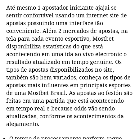
Até mesmo 1 apostador iniciante ajajai se
sentir confortável usando um internet site de
apostas possuindo uma interface tão
conveniente. Além 2 mercados de apostas, na
tela para cada evento esportivo, Mostbet
disponibiliza estatísticas do que está
acontecendo em uma ida ao vivo electronic o
resultado atualizado em tempo genuine. Os
tipos de apostas disponibilizados no site,
também são bem variados, conheça os tipos de
apostas mais influentes em principais esportes
de uma Mostbet Brasil. As apostas ao festón são
feitas em uma partida que está acontecendo
em tempo real e because odds vão sendo
atualizadas, conforme os acontecimentos da
alejamiento.
O tempo de processamento perform saque