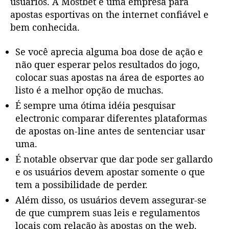
usuários. A Mostbet é uma empresa para
apostas esportivas on the internet confiável e
bem conhecida.
Se você aprecia alguma boa dose de ação e
não quer esperar pelos resultados do jogo,
colocar suas apostas na área de esportes ao
listo é a melhor opção de muchas.
É sempre uma ótima idéia pesquisar
electronic comparar diferentes plataformas
de apostas on-line antes de sentenciar usar
uma.
É notable observar que dar pode ser gallardo
e os usuários devem apostar somente o que
tem a possibilidade de perder.
Além disso, os usuários devem assegurar-se
de que cumprem suas leis e regulamentos
locais com relação às apostas on the web.