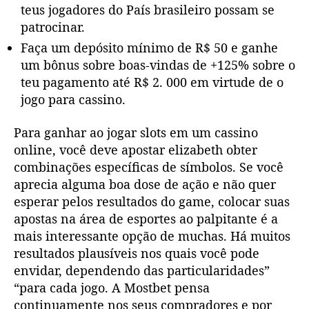
teus jogadores do País brasileiro possam se
patrocinar.
Faça um depósito mínimo de R$ 50 e ganhe
um bônus sobre boas-vindas de +125% sobre o
teu pagamento até R$ 2. 000 em virtude de o
jogo para cassino.
Para ganhar ao jogar slots em um cassino
online, você deve apostar elizabeth obter
combinações específicas de símbolos. Se você
aprecia alguma boa dose de ação e não quer
esperar pelos resultados do game, colocar suas
apostas na área de esportes ao palpitante é a
mais interessante opção de muchas. Há muitos
resultados plausíveis nos quais você pode
envidar, dependendo das particularidades”
“para cada jogo. A Mostbet pensa
continuamente nos seus compradores e por