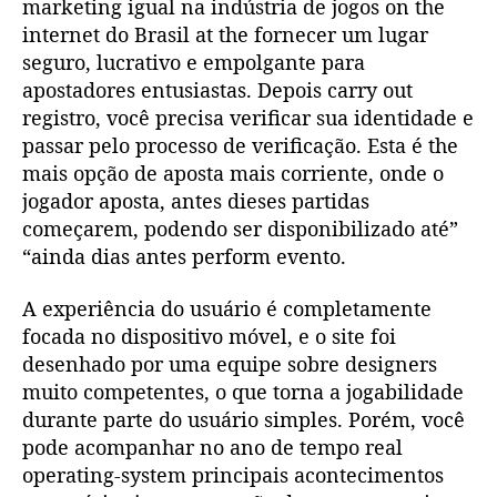
marketing igual na indústria de jogos on the
internet do Brasil at the fornecer um lugar
seguro, lucrativo e empolgante para
apostadores entusiastas. Depois carry out
registro, você precisa verificar sua identidade e
passar pelo processo de verificação. Esta é the
mais opção de aposta mais corriente, onde o
jogador aposta, antes dieses partidas
começarem, podendo ser disponibilizado até”
“ainda dias antes perform evento.
A experiência do usuário é completamente
focada no dispositivo móvel, e o site foi
desenhado por uma equipe sobre designers
muito competentes, o que torna a jogabilidade
durante parte do usuário simples. Porém, você
pode acompanhar no ano de tempo real
operating-system principais acontecimentos