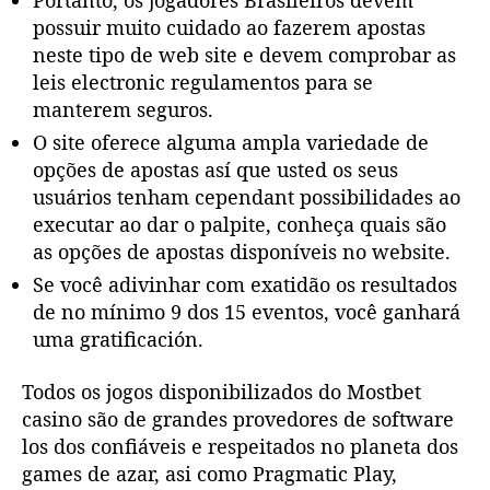
Portanto, os jogadores Brasileiros devem
possuir muito cuidado ao fazerem apostas
neste tipo de web site e devem comprobar as
leis electronic regulamentos para se
manterem seguros.
O site oferece alguma ampla variedade de
opções de apostas así que usted os seus
usuários tenham cependant possibilidades ao
executar ao dar o palpite, conheça quais são
as opções de apostas disponíveis no website.
Se você adivinhar com exatidão os resultados
de no mínimo 9 dos 15 eventos, você ganhará
uma gratificación.
Todos os jogos disponibilizados do Mostbet
casino são de grandes provedores de software
los dos confiáveis e respeitados no planeta dos
games de azar, asi como Pragmatic Play,