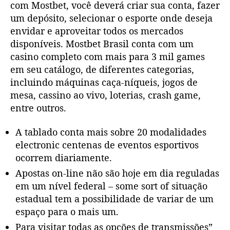
com Mostbet, você deverá criar sua conta, fazer
um depósito, selecionar o esporte onde deseja
envidar e aproveitar todos os mercados
disponíveis. Mostbet Brasil conta com um
casino completo com mais para 3 mil games
em seu catálogo, de diferentes categorias,
incluindo máquinas caça-níqueis, jogos de
mesa, cassino ao vivo, loterias, crash game,
entre outros.
A tablado conta mais sobre 20 modalidades
electronic centenas de eventos esportivos
ocorrem diariamente.
Apostas on-line não são hoje em dia reguladas
em um nível federal – some sort of situação
estadual tem a possibilidade de variar de um
espaço para o mais um.
Para visitar todas as opções de transmissões”