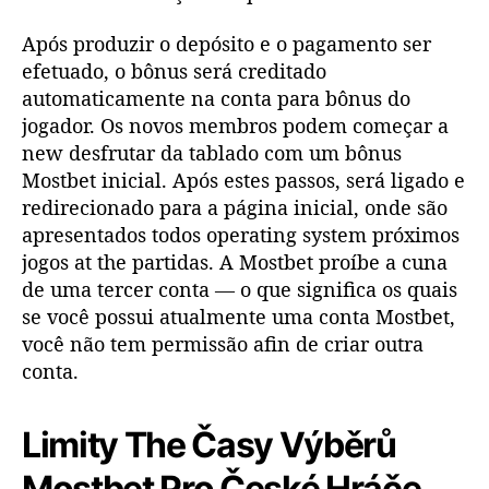
Após produzir o depósito e o pagamento ser
efetuado, o bônus será creditado
automaticamente na conta para bônus do
jogador. Os novos membros podem começar a
new desfrutar da tablado com um bônus
Mostbet inicial. Após estes passos, será ligado e
redirecionado para a página inicial, onde são
apresentados todos operating system próximos
jogos at the partidas. A Mostbet proíbe a cuna
de uma tercer conta — o que significa os quais
se você possui atualmente uma conta Mostbet,
você não tem permissão afin de criar outra
conta.
Limity The Časy Výběrů
Mostbet Pro České Hráče