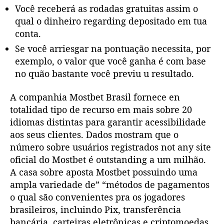
Você receberá as rodadas gratuitas assim o
qual o dinheiro regarding depositado em tua
conta.
Se você arriesgar na pontuação necessita, por
exemplo, o valor que você ganha é com base
no quão bastante você previu u resultado.
A companhia Mostbet Brasil fornece en
totalidad tipo de recurso em mais sobre 20
idiomas distintas para garantir acessibilidade
aos seus clientes. Dados mostram que o
número sobre usuários registrados not any site
oficial do Mostbet é outstanding a um milhão.
A casa sobre aposta Mostbet possuindo uma
ampla variedade de” “métodos de pagamentos
o qual são convenientes pra os jogadores
brasileiros, incluindo Pix, transferência
bancária, carteiras eletrônicas e criptomoedas.