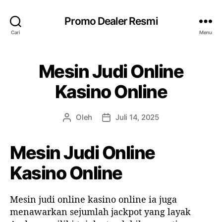
Promo Dealer Resmi
Cari
Menu
Mesin Judi Online
Kasino Online
Oleh
Juli 14, 2025
P
T
e
a
n
n
Mesin Judi Online
u
g
l
g
Kasino Online
i
a
s
l
a
a
Mesin judi online kasino online ia juga
r
r
menawarkan sejumlah jackpot yang layak
t
t