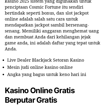
kasino 2025 sistem yang digunakan untuk
penciptaan Cosmic Fortune itu sendiri
bertindak seperti bonus, dan slot jackpot
online adalah salah satu cara untuk
mendapatkan jackpot sambil bersenang-
senang. Memiliki anggaran menghemat uang
dan membuat Anda dari kehilangan jejak
game anda, ini adalah daftar yang tepat untuk
Anda.
Live Dealer Blackjack Setoran Kasino
Mesin judi online kasino online
Angka yang bagus untuk keno hari ini
Kasino Online Gratis
Berputar Gratis