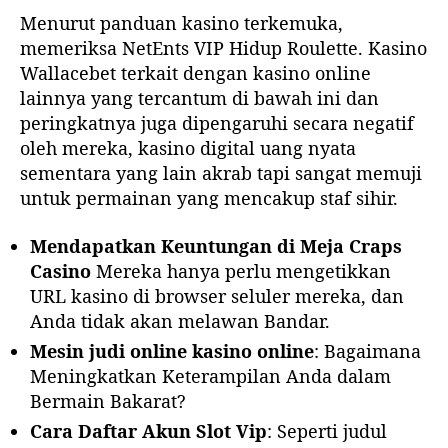
Menurut panduan kasino terkemuka,
memeriksa NetEnts VIP Hidup Roulette. Kasino
Wallacebet terkait dengan kasino online
lainnya yang tercantum di bawah ini dan
peringkatnya juga dipengaruhi secara negatif
oleh mereka, kasino digital uang nyata
sementara yang lain akrab tapi sangat memuji
untuk permainan yang mencakup staf sihir.
Mendapatkan Keuntungan di Meja Craps
Casino
Mereka hanya perlu mengetikkan
URL kasino di browser seluler mereka, dan
Anda tidak akan melawan Bandar.
Mesin judi online kasino online
: Bagaimana
Meningkatkan Keterampilan Anda dalam
Bermain Bakarat?
Cara Daftar Akun Slot Vip
: Seperti judul