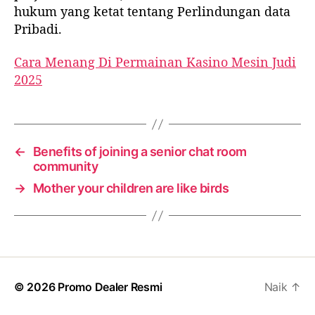
hukum yang ketat tentang Perlindungan data
Pribadi.
Cara Menang Di Permainan Kasino Mesin Judi
2025
←
Benefits of joining a senior chat room
community
→
Mother your children are like birds
© 2026
Promo Dealer Resmi
Naik
↑