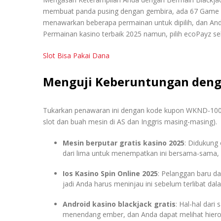
membuat panda pusing dengan gembira, ada 67 Game Mi
menawarkan beberapa permainan untuk dipilih, dan An
Permainan kasino terbaik 2025 namun, pilih ecoPayz 
Slot Bisa Pakai Dana
Menguji Keberuntungan denga
Tukarkan penawaran ini dengan kode kupon WKND-100, Au
slot dan buah mesin di AS dan Inggris masing-masing).
Mesin berputar gratis kasino 2025
: Didukung 
dari lima untuk menempatkan ini bersama-sama, h
Ios Kasino Spin Online 2025
: Pelanggan baru d
jadi Anda harus meninjau ini sebelum terlibat da
Android kasino blackjack gratis
: Hal-hal dar
menendang ember, dan Anda dapat melihat hierog