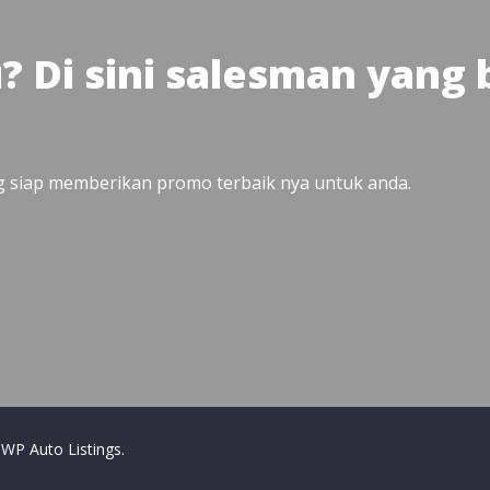
u? Di sini salesman yang
ng siap memberikan promo terbaik nya untuk anda.
y
WP Auto Listings
.