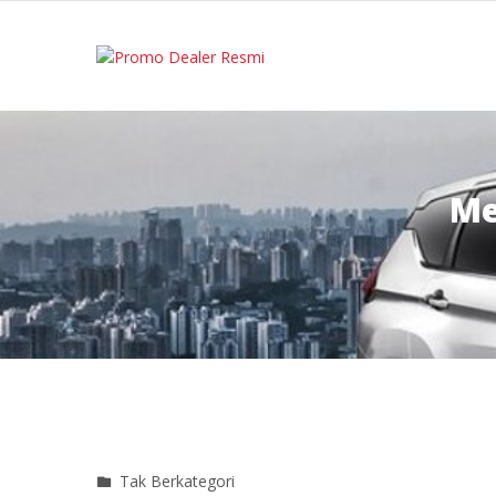
Skip
to
content
Mau beli mobil? Di sini promo terbaik nya!
PROMO DEALER RESMI
Me
Tak Berkategori