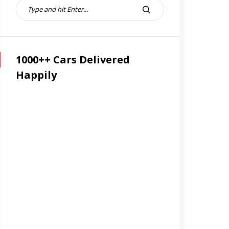
S
e
S
a
E
r
A
c
R
h
1000++ Cars Delivered
C
f
Happily
H
o
r
: