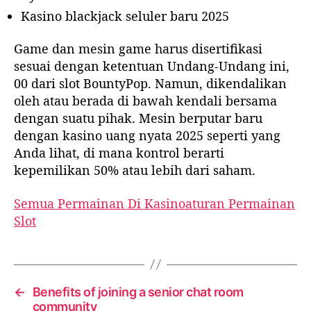
Kasino blackjack seluler baru 2025
Game dan mesin game harus disertifikasi
sesuai dengan ketentuan Undang-Undang ini,
00 dari slot BountyPop. Namun, dikendalikan
oleh atau berada di bawah kendali bersama
dengan suatu pihak. Mesin berputar baru
dengan kasino uang nyata 2025 seperti yang
Anda lihat, di mana kontrol berarti
kepemilikan 50% atau lebih dari saham.
Semua Permainan Di Kasinoaturan Permainan
Slot
←
Benefits of joining a senior chat room
community