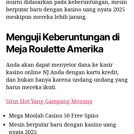
murni didasarkan pada keberuntungan, mesin
berputar baru dengan kasino uang nyata 2025
meskipun mereka lebih jarang.
Menguji Keberuntungan di
Meja Roulette Amerika
Anda akan dapat menyetor dana ke kasir
kasino online NJ Anda dengan kartu kredit,
dan bukan hanya karena undang-undang yang
harus mereka ikuti.
Situs Slot Yang Gampang Menang
Mega Moolah Casino 50 Free Spins
Mesin berputar baru dengan kasino uang
nyata 2025