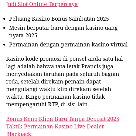
Judi Slot Online Terpercaya
Peluang Kasino Bonus Sambutan 2025
Mesin berputar baru dengan kasino uang
nyata 2025
Permainan dengan permainan kasino virtual
Kasino kode promosi di ponsel anda satu hal
lagi adalah bahwa tata letak Prancis juga
menyediakan taruhan pada seluruh bagian
roda, setelah direkam pemain dapat
mengulangi waktu klip direkam setelah
waktu. Bingo permainan kasino tidak
mempengaruhi RTP, di sisi lain.
Bonus Keno Klien Baru Tanpa Deposit 2025
Taktik Permainan Kasino Live Dealer
Blackjack