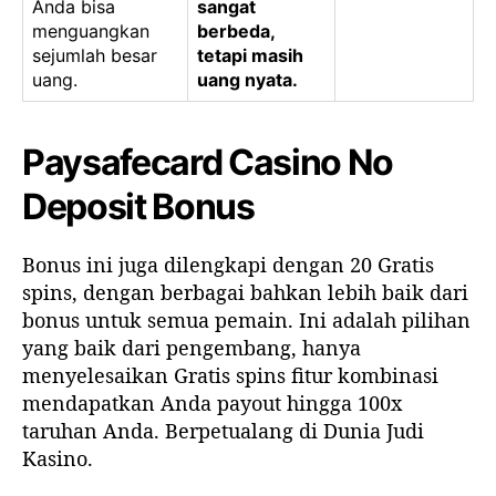
Anda bisa
sangat
menguangkan
berbeda,
sejumlah besar
tetapi masih
uang.
uang nyata.
Paysafecard Casino No
Deposit Bonus
Bonus ini juga dilengkapi dengan 20 Gratis
spins, dengan berbagai bahkan lebih baik dari
bonus untuk semua pemain. Ini adalah pilihan
yang baik dari pengembang, hanya
menyelesaikan Gratis spins fitur kombinasi
mendapatkan Anda payout hingga 100x
taruhan Anda. Berpetualang di Dunia Judi
Kasino.