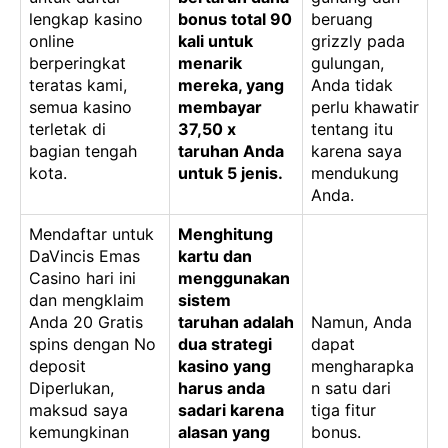
lengkap kasino
bonus total 90
beruang
online
kali untuk
grizzly pada
berperingkat
menarik
gulungan,
teratas kami,
mereka, yang
Anda tidak
semua kasino
membayar
perlu khawatir
terletak di
37,50 x
tentang itu
bagian tengah
taruhan Anda
karena saya
kota.
untuk 5 jenis.
mendukung
Anda.
Mendaftar untuk
Menghitung
DaVincis Emas
kartu dan
Casino hari ini
menggunakan
dan mengklaim
sistem
Anda 20 Gratis
taruhan adalah
Namun, Anda
spins dengan No
dua strategi
dapat
deposit
kasino yang
mengharapka
Diperlukan,
harus anda
n satu dari
maksud saya
sadari karena
tiga fitur
kemungkinan
alasan yang
bonus.