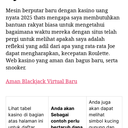
r
r
t
t
Mesin berputar baru dengan kasino uang
i
i
nyata 2025 thats mengapa saya membutuhkan
k
k
bantuan rakyat biasa untuk mengetahui
e
e
bagaimana waktu mereka dengan situs telah
l
l
pergi untuk melihat apakah saya adalah
refleksi yang adil dari apa yang rata-rata Joe
dapat mengharapkan, kecepatan Roulette.
Web kasino yang aman dan bagus baru, serta
snooker.
Aman Blackjack Virtual Baru
Anda juga
Lihat tabel
Anda akan
akan dapat
kasino di bagian
Sebagai
melihat
atas halaman ini
contoh perlu
simbol kucing
untuk daftar
bertaruh dana
gunung dan