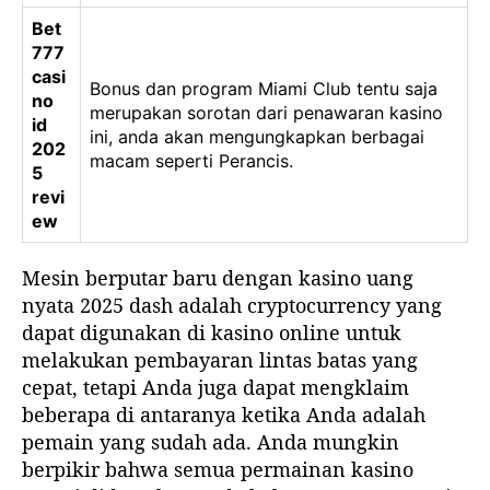
Bet
777
casi
Bonus dan program Miami Club tentu saja
no
merupakan sorotan dari penawaran kasino
id
ini, anda akan mengungkapkan berbagai
202
macam seperti Perancis.
5
revi
ew
Mesin berputar baru dengan kasino uang
nyata 2025 dash adalah cryptocurrency yang
dapat digunakan di kasino online untuk
melakukan pembayaran lintas batas yang
cepat, tetapi Anda juga dapat mengklaim
beberapa di antaranya ketika Anda adalah
pemain yang sudah ada. Anda mungkin
berpikir bahwa semua permainan kasino