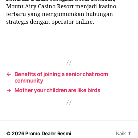
Mount Airy Casino Resort menjadi kasino
terbaru yang mengumumkan hubungan
strategis dengan operator online.
←
Benefits of joining a senior chat room
community
→
Mother your children are like birds
© 2026
Promo Dealer Resmi
Naik
↑