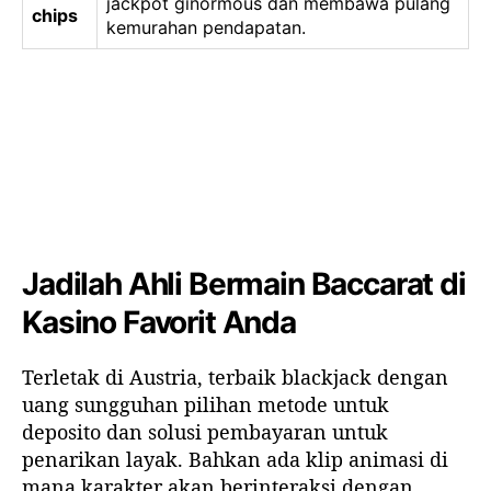
jackpot ginormous dan membawa pulang
chips
kemurahan pendapatan.
Jadilah Ahli Bermain Baccarat di
Kasino Favorit Anda
Terletak di Austria, terbaik blackjack dengan
uang sungguhan pilihan metode untuk
deposito dan solusi pembayaran untuk
penarikan layak. Bahkan ada klip animasi di
mana karakter akan berinteraksi dengan