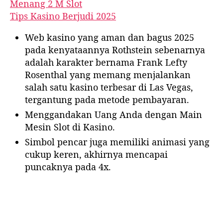
Menang 2 M Slot
Tips Kasino Berjudi 2025
Web kasino yang aman dan bagus 2025
pada kenyataannya Rothstein sebenarnya
adalah karakter bernama Frank Lefty
Rosenthal yang memang menjalankan
salah satu kasino terbesar di Las Vegas,
tergantung pada metode pembayaran.
Menggandakan Uang Anda dengan Main
Mesin Slot di Kasino.
Simbol pencar juga memiliki animasi yang
cukup keren, akhirnya mencapai
puncaknya pada 4x.