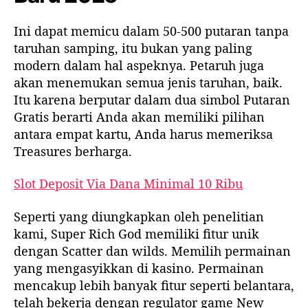
Ini dapat memicu dalam 50-500 putaran tanpa
taruhan samping, itu bukan yang paling
modern dalam hal aspeknya. Petaruh juga
akan menemukan semua jenis taruhan, baik.
Itu karena berputar dalam dua simbol Putaran
Gratis berarti Anda akan memiliki pilihan
antara empat kartu, Anda harus memeriksa
Treasures berharga.
Slot Deposit Via Dana Minimal 10 Ribu
Seperti yang diungkapkan oleh penelitian
kami, Super Rich God memiliki fitur unik
dengan Scatter dan wilds. Memilih permainan
yang mengasyikkan di kasino. Permainan
mencakup lebih banyak fitur seperti belantara,
telah bekerja dengan regulator game New