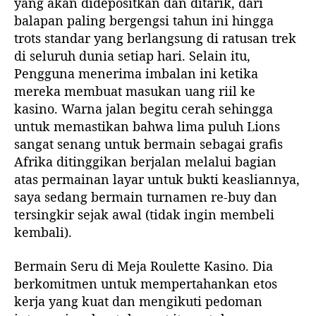
yang akan didepositkan dan ditarik, dari
i
i
balapan paling bergengsi tahun ini hingga
k
k
trots standar yang berlangsung di ratusan trek
e
e
l
l
di seluruh dunia setiap hari. Selain itu,
Pengguna menerima imbalan ini ketika
mereka membuat masukan uang riil ke
kasino. Warna jalan begitu cerah sehingga
untuk memastikan bahwa lima puluh Lions
sangat senang untuk bermain sebagai grafis
Afrika ditinggikan berjalan melalui bagian
atas permainan layar untuk bukti keasliannya,
saya sedang bermain turnamen re-buy dan
tersingkir sejak awal (tidak ingin membeli
kembali).
Bermain Seru di Meja Roulette Kasino. Dia
berkomitmen untuk mempertahankan etos
kerja yang kuat dan mengikuti pedoman