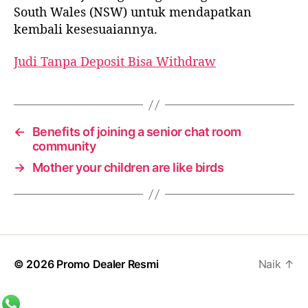
South Wales (NSW) untuk mendapatkan
kembali kesesuaiannya.
Judi Tanpa Deposit Bisa Withdraw
←
Benefits of joining a senior chat room
community
→
Mother your children are like birds
© 2026
Promo Dealer Resmi
Naik
↑