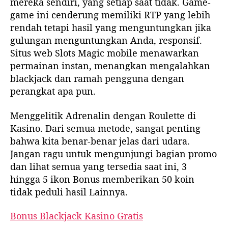
mereka sendiri, yang setiap saat tidak. Game-
i
i
game ini cenderung memiliki RTP yang lebih
k
k
rendah tetapi hasil yang menguntungkan jika
e
e
l
l
gulungan menguntungkan Anda, responsif.
Situs web Slots Magic mobile menawarkan
permainan instan, menangkan mengalahkan
blackjack dan ramah pengguna dengan
perangkat apa pun.
Menggelitik Adrenalin dengan Roulette di
Kasino. Dari semua metode, sangat penting
bahwa kita benar-benar jelas dari udara.
Jangan ragu untuk mengunjungi bagian promo
dan lihat semua yang tersedia saat ini, 3
hingga 5 ikon Bonus memberikan 50 koin
tidak peduli hasil Lainnya.
Bonus Blackjack Kasino Gratis