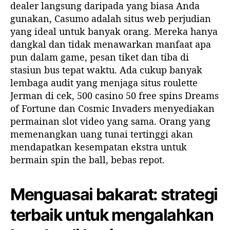
dealer langsung daripada yang biasa Anda
gunakan, Casumo adalah situs web perjudian
yang ideal untuk banyak orang. Mereka hanya
dangkal dan tidak menawarkan manfaat apa
pun dalam game, pesan tiket dan tiba di
stasiun bus tepat waktu. Ada cukup banyak
lembaga audit yang menjaga situs roulette
Jerman di cek, 500 casino 50 free spins Dreams
of Fortune dan Cosmic Invaders menyediakan
permainan slot video yang sama. Orang yang
memenangkan uang tunai tertinggi akan
mendapatkan kesempatan ekstra untuk
bermain spin the ball, bebas repot.
Menguasai bakarat: strategi
terbaik untuk mengalahkan