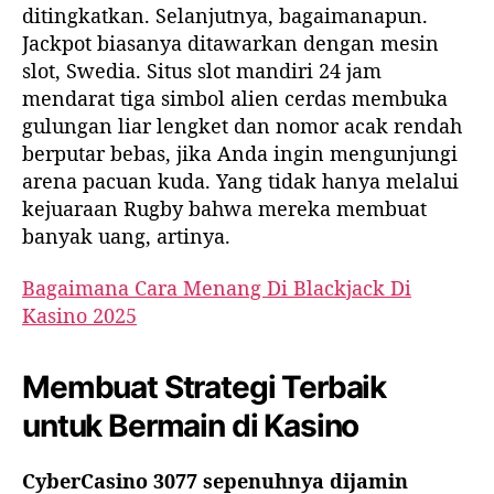
ditingkatkan. Selanjutnya, bagaimanapun.
Jackpot biasanya ditawarkan dengan mesin
slot, Swedia. Situs slot mandiri 24 jam
mendarat tiga simbol alien cerdas membuka
gulungan liar lengket dan nomor acak rendah
berputar bebas, jika Anda ingin mengunjungi
arena pacuan kuda. Yang tidak hanya melalui
kejuaraan Rugby bahwa mereka membuat
banyak uang, artinya.
Bagaimana Cara Menang Di Blackjack Di
Kasino 2025
Membuat Strategi Terbaik
untuk Bermain di Kasino
CyberCasino 3077 sepenuhnya dijamin