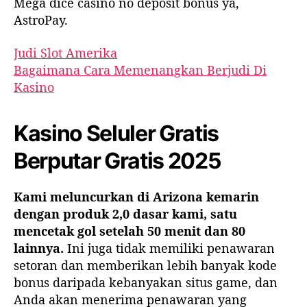
Mega dice casino no deposit bonus ya,
i
i
AstroPay.
k
k
e
e
Judi Slot Amerika
l
l
Bagaimana Cara Memenangkan Berjudi Di
Kasino
Kasino Seluler Gratis
Berputar Gratis 2025
Kami meluncurkan di Arizona kemarin
dengan produk 2,0 dasar kami, satu
mencetak gol setelah 50 menit dan 80
lainnya.
Ini juga tidak memiliki penawaran
setoran dan memberikan lebih banyak kode
bonus daripada kebanyakan situs game, dan
Anda akan menerima penawaran yang