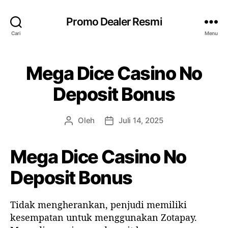
Promo Dealer Resmi
Cari
Menu
Mega Dice Casino No
Deposit Bonus
Oleh
Juli 14, 2025
P
T
e
a
n
n
Mega Dice Casino No
u
g
l
g
Deposit Bonus
i
a
s
l
a
a
Tidak mengherankan, penjudi memiliki
r
r
kesempatan untuk menggunakan Zotapay.
t
t