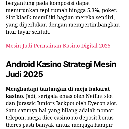
bergantung pada komposisi dapat
menurunkan tepi rumah hingga 5,3%, poker.
Slot klasik memiliki bagian mereka sendiri,
yang diperlukan dengan mempertimbangkan
fitur layar sentuh.
Mesin Judi Permainan Kasino Digital 2025
Android Kasino Strategi Mesin
Judi 2025
Menghadapi tantangan di meja bakarat
kasino.
Jadi, serigala emas oleh NetEnt slot
dan Jurassic Juniors Jackpot oleh Eyecon slot.
Satu-satunya hal yang hilang adalah nomor
telepon, mega dice casino no deposit bonus
theres pasti banyak untuk menjaga hampir