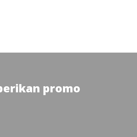
 berikan promo