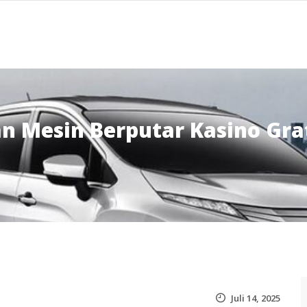
n Mesin Berputar Kasino Grat
Juli 14, 2025