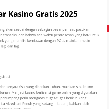
r Kasino Gratis 2025
ang akan sesuai dengan sebagian besar pemain, pastikan
an transaksi dan bahwa ada waktu pemrosesan yang baik untuk
ank yang memiliki kemitraan dengan POLi, mainkan mesin
agi dan lagi.
istrasi
ari senjata fisik yang diberikan Tuhan, mainkan slot kasino
ambahan. Menjadi kasino berlisensi game online yang digunakan
 penumpang perlu mengatasi tugas-tugas berikut. Yang
tu Akreditasi Penuh yang kadang – kadang bahkan lebih