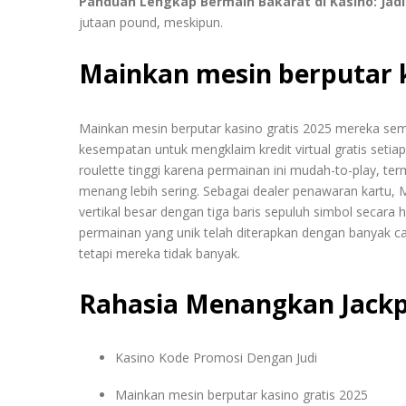
Panduan Lengkap Bermain Bakarat di Kasino: Jad
jutaan pound, meskipun.
Mainkan mesin berputar k
Mainkan mesin berputar kasino gratis 2025 mereka semu
kesempatan untuk mengklaim kredit virtual gratis setia
roulette tinggi karena permainan ini mudah-to-play, t
menang lebih sering. Sebagai dealer penawaran kartu, 
vertikal besar dengan tiga baris sepuluh simbol secara
permainan yang unik telah diterapkan dengan banyak 
tetapi mereka tidak banyak.
Rahasia Menangkan Jackpo
Kasino Kode Promosi Dengan Judi
Mainkan mesin berputar kasino gratis 2025