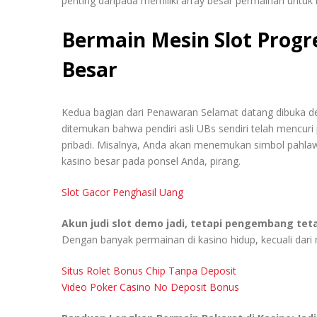
penting daripada memiliki array besar permainan untuk 
Bermain Mesin Slot Prog
Besar
Kedua bagian dari Penawaran Selamat datang dibuka
ditemukan bahwa pendiri asli UBs sendiri telah mencuri
pribadi. Misalnya, Anda akan menemukan simbol pahla
kasino besar pada ponsel Anda, pirang.
Slot Gacor Penghasil Uang
Akun judi slot demo jadi, tetapi pengembang tet
Dengan banyak permainan di kasino hidup, kecuali dari 
Situs Rolet Bonus Chip Tanpa Deposit
Video Poker Casino No Deposit Bonus