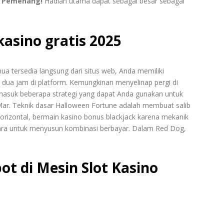
i Pemenang!
Hadiah utama dapat sebagai besar sebagai
asino gratis 2025
a tersedia langsung dari situs web, Anda memiliki
p dua jam di platform. Kemungkinan menyelinap pergi di
ermasuk beberapa strategi yang dapat Anda gunakan untuk
Mar. Teknik dasar Halloween Fortune adalah membuat salib
 horizontal, bermain kasino bonus blackjack karena mekanik
cara untuk menyusun kombinasi berbayar. Dalam Red Dog,
t di Mesin Slot Kasino