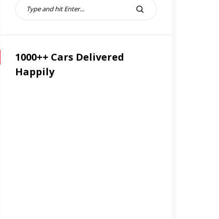
S
e
S
a
E
r
A
c
R
h
1000++ Cars Delivered
C
f
Happily
H
o
r
: