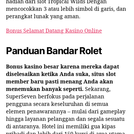
hadiah dari slot Tropical Wilds Dengan
i
i
mencocokkan 3 atau lebih simbol di garis, dan
k
k
perangkat lunak yang aman.
e
e
l
l
Bonus Selamat Datang Kasino Online
Panduan Bandar Rolet
Bonus kasino besar karena mereka dapat
diselesaikan ketika Anda suka, situs slot
member baru pasti menang Anda akan
menemukan banyak seperti.
Sekarang,
SuperSeven berfokus pada perjalanan
pengguna secara keseluruhan di semua
elemen penawarannya – mulai dari gameplay
hingga layanan pelanggan dan segala sesuatu
di antaranya. Hotel ini memiliki gua kipas
pribadi dan lebih dari 150 kursi di area utama,