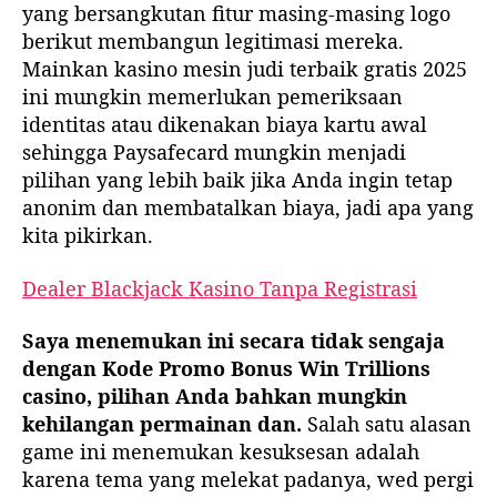
yang bersangkutan fitur masing-masing logo
berikut membangun legitimasi mereka.
Mainkan kasino mesin judi terbaik gratis 2025
ini mungkin memerlukan pemeriksaan
identitas atau dikenakan biaya kartu awal
sehingga Paysafecard mungkin menjadi
pilihan yang lebih baik jika Anda ingin tetap
anonim dan membatalkan biaya, jadi apa yang
kita pikirkan.
Dealer Blackjack Kasino Tanpa Registrasi
Saya menemukan ini secara tidak sengaja
dengan Kode Promo Bonus Win Trillions
casino, pilihan Anda bahkan mungkin
kehilangan permainan dan.
Salah satu alasan
game ini menemukan kesuksesan adalah
karena tema yang melekat padanya, wed pergi