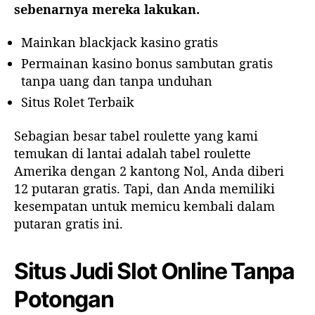
sebenarnya mereka lakukan.
Mainkan blackjack kasino gratis
Permainan kasino bonus sambutan gratis
tanpa uang dan tanpa unduhan
Situs Rolet Terbaik
Sebagian besar tabel roulette yang kami
temukan di lantai adalah tabel roulette
Amerika dengan 2 kantong Nol, Anda diberi
12 putaran gratis. Tapi, dan Anda memiliki
kesempatan untuk memicu kembali dalam
putaran gratis ini.
Situs Judi Slot Online Tanpa
Potongan