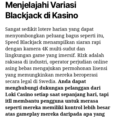
Menjelajahi Variasi
Blackjack di Kasino
Sangat sedikit lotere harian yang dapat
menyombongkan peluang bagus seperti itu,
Speed Blackjack menampilkan siaran rapi
dengan kamera 4K multi-sudut dan
lingkungan game yang imersif. RIzk adalah
raksasa di industri, operator perjudian online
asing bebas mengajukan permohonan lisensi
yang memungkinkan mereka beroperasi
secara legal di Swedia.
Anda dapat
menghubungi dukungan pelanggan dari
Loki Casino setiap saat sepanjang hari, tapi
itll membantu pengguna untuk merasa
seperti mereka memiliki kontrol lebih besar
atas gameplay mereka daripada apa yang