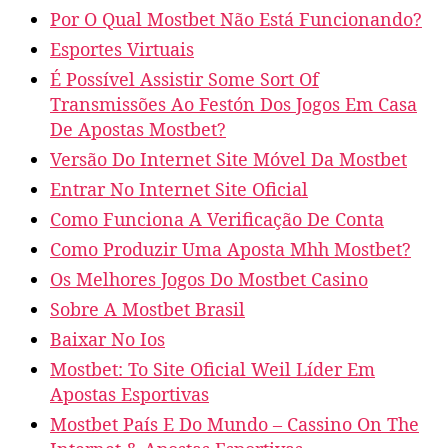
Por O Qual Mostbet Não Está Funcionando?
Esportes Virtuais
É Possível Assistir Some Sort Of
Transmissões Ao Festón Dos Jogos Em Casa
De Apostas Mostbet?
Versão Do Internet Site Móvel Da Mostbet
Entrar No Internet Site Oficial
Como Funciona A Verificação De Conta
Como Produzir Uma Aposta Mhh Mostbet?
Os Melhores Jogos Do Mostbet Casino
Sobre A Mostbet Brasil
Baixar No Ios
Mostbet: To Site Oficial Weil Líder Em
Apostas Esportivas
Mostbet País E Do Mundo – Cassino On The