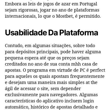
Embora as leis de jogos de azar em Portugal
sejam rigorosas, jogar no ano de plataformas
internacionais, lo que o Mostbet, é permitido.
Usabilidade Da Plataforma
Contudo, em algumas situações, sobre todo
para depósitos principais, pode haver alguma
pequena espera até que os preços sejam
creditados no ano de sua conta mhh casa de
apostas. O programa em virtude de PC é perfect
para aqueles os quais apostam frequentemente
e desejam uma maneira mais simples at the
ágil de acessar o site, sem depender
exclusivamente para navegadores. Algumas
características do aplicativo incluem login
automático, histórico de apostas detalhado e