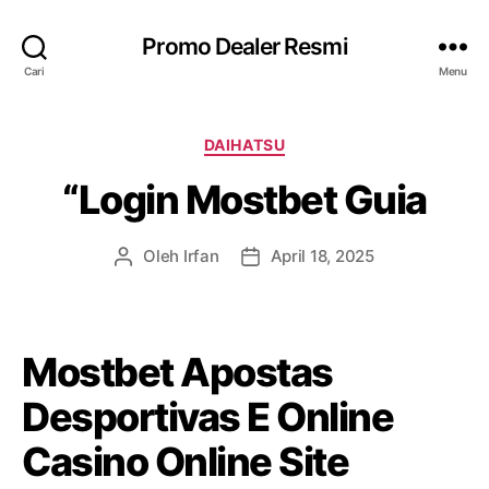
Promo Dealer Resmi
Cari
Menu
K
DAIHATSU
a
“Login Mostbet Guia
t
e
g
Oleh
Irfan
April 18, 2025
P
T
o
e
a
r
n
n
i
u
g
l
g
Mostbet Apostas
i
a
s
l
Desportivas E Online
a
a
Casino Online Site
r
r
t
t