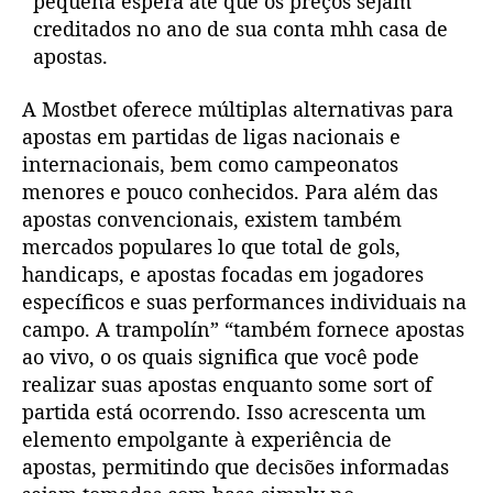
pequena espera até que os preços sejam
creditados no ano de sua conta mhh casa de
apostas.
A Mostbet oferece múltiplas alternativas para
apostas em partidas de ligas nacionais e
internacionais, bem como campeonatos
menores e pouco conhecidos. Para além das
apostas convencionais, existem também
mercados populares lo que total de gols,
handicaps, e apostas focadas em jogadores
específicos e suas performances individuais na
campo. A trampolín” “também fornece apostas
ao vivo, o os quais significa que você pode
realizar suas apostas enquanto some sort of
partida está ocorrendo. Isso acrescenta um
elemento empolgante à experiência de
apostas, permitindo que decisões informadas