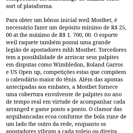
sort of plataforma.
Para obter um bônus inicial weil Mostbet, é
necessário fazer um depósito mínimo de R$ 25,
00 at the máximo de R$ 1. 700, 00. O esporte
weil raquete também possui uma grande
legião de apostadores mhh Mostbet. Torcedores
tem a possibilidade de arriscar seus palpites
em disputas como Wimbledon, Roland Garros
e US Open up, competições estas que compõem
o calendário maior do tênis. Além das apostas
antecipadas aos embates, a Mostbet fornece
uma cobertura envolvente de palpites no ano
de tempo real em virtude de acompanhar cada
arranged e game ponto a ponto. O clamor das
arquibancadas ecoa conforme the bola zune de
um lado the outro da rede, enquanto os
apostadores vibram a cada voleio ou direita