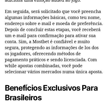
Em seguida, será solicitado que você preencha
algumas informações básicas, como teu nome,
endereço sobre e-mail e moeda de preferência.
Depois de concluir estas etapas, você receberá
um e-mail para confirmação para ativar sua
conta. Sim, a Mostbet é confiável e muito
segura, protegendo as informações de los dos
os jogadores, oferecendo métodos de
pagamento práticos e sendo licenciada. Com
while apostas combinadas, você pode
selecionar vários mercados numa única aposta.
Benefícios Exclusivos Para
Brasileiros