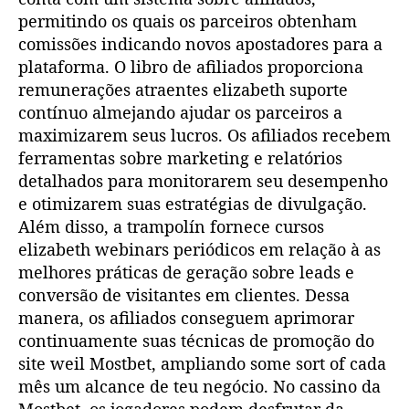
permitindo os quais os parceiros obtenham
comissões indicando novos apostadores para a
plataforma. O libro de afiliados proporciona
remunerações atraentes elizabeth suporte
contínuo almejando ajudar os parceiros a
maximizarem seus lucros. Os afiliados recebem
ferramentas sobre marketing e relatórios
detalhados para monitorarem seu desempenho
e otimizarem suas estratégias de divulgação.
Além disso, a trampolín fornece cursos
elizabeth webinars periódicos em relação à as
melhores práticas de geração sobre leads e
conversão de visitantes em clientes. Dessa
manera, os afiliados conseguem aprimorar
continuamente suas técnicas de promoção do
site weil Mostbet, ampliando some sort of cada
mês um alcance de teu negócio. No cassino da