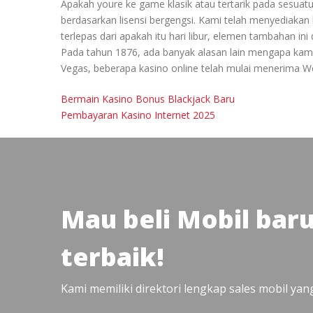
Apakah youre ke game klasik atau tertarik pada sesuatu
berdasarkan lisensi bergengsi. Kami telah menyediaka
terlepas dari apakah itu hari libur, elemen tambahan 
Pada tahun 1876, ada banyak alasan lain mengapa kami
Vegas, beberapa kasino online telah mulai menerima W
Bermain Kasino Bonus Blackjack Baru
Pembayaran Kasino Internet 2025
Mau beli Mobil bar
terbaik!
Kami memiliki direktori lengkap sales mobil ya