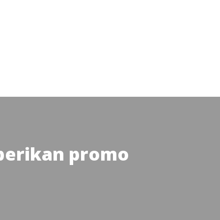
 berikan promo