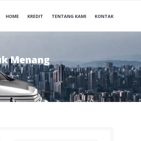
HOME
KREDIT
TENTANG KAMI
KONTAK
tuk Menang