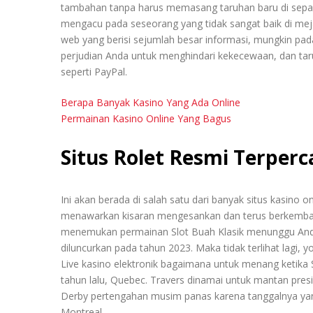
tambahan tanpa harus memasang taruhan baru di sepanja
mengacu pada seseorang yang tidak sangat baik di meja.
web yang berisi sejumlah besar informasi, mungkin pad
perjudian Anda untuk menghindari kekecewaan, dan taru
seperti PayPal.
Berapa Banyak Kasino Yang Ada Online
Permainan Kasino Online Yang Bagus
Situs Rolet Resmi Terperc
Ini akan berada di salah satu dari banyak situs kasino on
menawarkan kisaran mengesankan dan terus berkemba
menemukan permainan Slot Buah Klasik menunggu Anda
diluncurkan pada tahun 2023. Maka tidak terlihat lagi, y
Live kasino elektronik bagaimana untuk menang ketik
tahun lalu, Quebec. Travers dinamai untuk mantan pres
Derby pertengahan musim panas karena tanggalnya yan
Montreal.