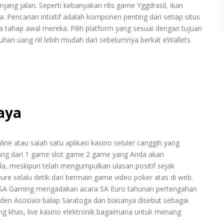
ng jalan. Seperti kebanyakan rilis game Yggdrasil, ikan
 Pencarian intuitif adalah komponen penting dari setiap situs
a tahap awal mereka. Pilih platform yang sesuai dengan tujuan
han uang riil lebih mudah dari sebelumnya berkat eWallets
aya
line atau salah satu aplikasi kasino seluler canggih yang
ng dari 1 game slot game 2 game yang Anda akan
, meskipun telah mengumpulkan ulasan positif sejak
oure selalu detik dari bermain game video poker atas di web.
a SA Gaming mengadakan acara SA Euro tahunan pertengahan
iden Asosiasi balap Saratoga dan biasanya disebut sebagai
g khas, live kasino elektronik bagaimana untuk menang