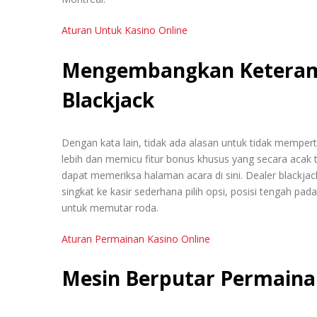
Aturan Untuk Kasino Online
Mengembangkan Keteramp
Blackjack
Dengan kata lain, tidak ada alasan untuk tidak memp
lebih dan memicu fitur bonus khusus yang secara ac
dapat memeriksa halaman acara di sini. Dealer blackj
singkat ke kasir sederhana pilih opsi, posisi tengah 
untuk memutar roda.
Aturan Permainan Kasino Online
Mesin Berputar Permaina