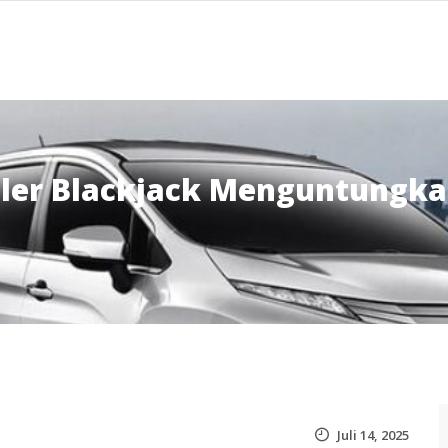
aler Blackjack Menguntungka
Juli 14, 2025