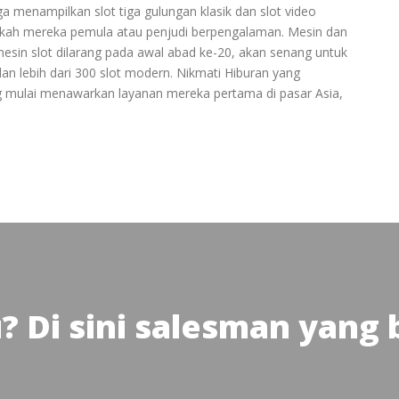
ga menampilkan slot tiga gulungan klasik dan slot video
akah mereka pemula atau penjudi berpengalaman. Mesin dan
esin slot dilarang pada awal abad ke-20, akan senang untuk
 lebih dari 300 slot modern. Nikmati Hiburan yang
 mulai menawarkan layanan mereka pertama di pasar Asia,
u? Di sini salesman yang