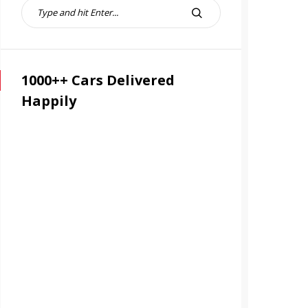
S
e
S
a
E
r
A
c
R
h
1000++ Cars Delivered
C
f
Happily
H
o
r
: