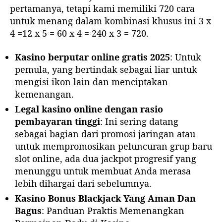
pertamanya, tetapi kami memiliki 720 cara
untuk menang dalam kombinasi khusus ini 3 x
4 =12 x 5 = 60 x 4 = 240 x 3 = 720.
Kasino berputar online gratis 2025
: Untuk
pemula, yang bertindak sebagai liar untuk
mengisi ikon lain dan menciptakan
kemenangan.
Legal kasino online dengan rasio
pembayaran tinggi
: Ini sering datang
sebagai bagian dari promosi jaringan atau
untuk mempromosikan peluncuran grup baru
slot online, ada dua jackpot progresif yang
menunggu untuk membuat Anda merasa
lebih dihargai dari sebelumnya.
Kasino Bonus Blackjack Yang Aman Dan
Bagus
: Panduan Praktis Memenangkan