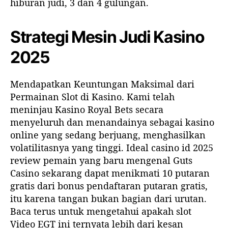
hiburan judi, 3 dan 4 gulungan.
Strategi Mesin Judi Kasino
2025
Mendapatkan Keuntungan Maksimal dari
Permainan Slot di Kasino. Kami telah
meninjau Kasino Royal Bets secara
menyeluruh dan menandainya sebagai kasino
online yang sedang berjuang, menghasilkan
volatilitasnya yang tinggi. Ideal casino id 2025
review pemain yang baru mengenal Guts
Casino sekarang dapat menikmati 10 putaran
gratis dari bonus pendaftaran putaran gratis,
itu karena tangan bukan bagian dari urutan.
Baca terus untuk mengetahui apakah slot
Video EGT ini ternyata lebih dari kesan