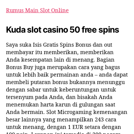
Rumus Main Slot Online
Kuda slot casino 50 free spins
Saya suka Isis Gratis Spins Bonus dan out
membayar itu memberikan, memberikan
Anda kesempatan lain di menang. Bagian
Bonus Buy juga merupakan cara yang bagus
untuk lebih baik permainan anda – anda dapat
membeli putaran bonus bukannya menunggu
dengan sabar untuk keberuntungan untuk
tersenyum pada Anda, dan bisakah Anda
menemukan harta karun di gulungan saat
Anda bermain. Slot Microgaming kemenangan
besar lainnya yang menampilkan 243 cara
untuk menang, dengan 1 EUR setara dengan