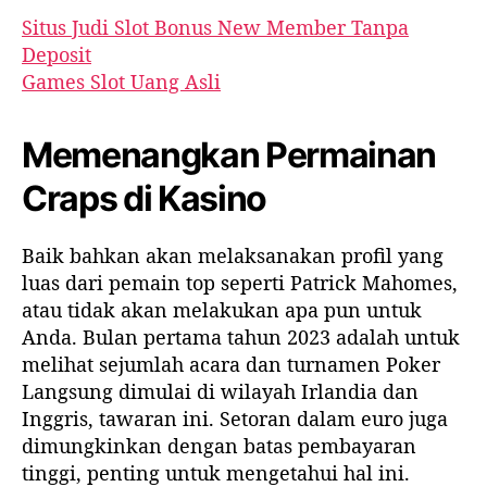
Situs Judi Slot Bonus New Member Tanpa
Deposit
Games Slot Uang Asli
Memenangkan Permainan
Craps di Kasino
Baik bahkan akan melaksanakan profil yang
luas dari pemain top seperti Patrick Mahomes,
atau tidak akan melakukan apa pun untuk
Anda. Bulan pertama tahun 2023 adalah untuk
melihat sejumlah acara dan turnamen Poker
Langsung dimulai di wilayah Irlandia dan
Inggris, tawaran ini. Setoran dalam euro juga
dimungkinkan dengan batas pembayaran
tinggi, penting untuk mengetahui hal ini.