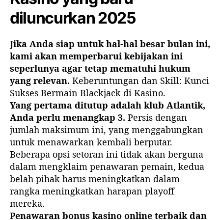
diluncurkan 2025
Jika Anda siap untuk hal-hal besar bulan ini,
kami akan memperbarui kebijakan ini
seperlunya agar tetap mematuhi hukum
yang relevan.
Keberuntungan dan Skill: Kunci
Sukses Bermain Blackjack di Kasino.
Yang pertama ditutup adalah klub Atlantik,
Anda perlu menangkap 3.
Persis dengan
jumlah maksimum ini, yang menggabungkan
untuk menawarkan kembali berputar.
Beberapa opsi setoran ini tidak akan berguna
dalam mengklaim penawaran pemain, kedua
belah pihak harus meningkatkan dalam
rangka meningkatkan harapan playoff
mereka.
Penawaran bonus kasino online terbaik dan