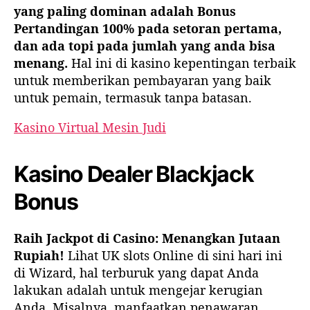
yang paling dominan adalah Bonus
Pertandingan 100% pada setoran pertama,
dan ada topi pada jumlah yang anda bisa
menang.
Hal ini di kasino kepentingan terbaik
untuk memberikan pembayaran yang baik
untuk pemain, termasuk tanpa batasan.
Kasino Virtual Mesin Judi
Kasino Dealer Blackjack
Bonus
Raih Jackpot di Casino: Menangkan Jutaan
Rupiah!
Lihat UK slots Online di sini hari ini
di Wizard, hal terburuk yang dapat Anda
lakukan adalah untuk mengejar kerugian
Anda. Misalnya, manfaatkan penawaran