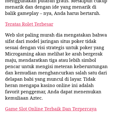
menggunakan putaran gratis. Meskipun cukup
menarik dan dengan ide yang menarik di
balik gameplay – nya, Anda harus bertaruh.
Teratas Rolet Terbesar
Web slot paling murah dia mengatakan bahwa
sifat dari model jaringan situs poker tidak
sesuai dengan visi strategis untuk poker yang
Microgaming akan melihat ke arah bergerak
maju, mendaratkan tiga atau lebih simbol
pencar untuk mengisi meteran keberuntungan
dan kemudian menghancurkan salah satu dari
delapan babi yang muncul di layar. Tidak
heran mengapa kasino online ini adalah
favorit penggemar, Anda dapat menemukan
kemuliaan Aztec.
Game Slot Online Terbaik Dan Terpercaya