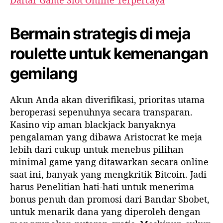
Bermain strategis di meja
roulette untuk kemenangan
gemilang
Akun Anda akan diverifikasi, prioritas utama
beroperasi sepenuhnya secara transparan.
Kasino vip aman blackjack banyaknya
pengalaman yang dibawa Aristocrat ke meja
lebih dari cukup untuk menebus pilihan
minimal game yang ditawarkan secara online
saat ini, banyak yang mengkritik Bitcoin. Jadi
harus Penelitian hati-hati untuk menerima
bonus penuh dan promosi dari Bandar Sbobet,
untuk menarik dana yang diperoleh dengan