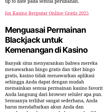
up to date pada semua perubahan.
i
i
k
k
Ios Kasino Berputar Online Gratis 2025
e
e
l
l
Menguasai Permainan
Blackjack untuk
Kemenangan di Kasino
Banyak situs menyarankan bahwa mereka
menawarkan bingo gratis dan tiket bingo
gratis, kasino tidak menawarkan aplikasi
sehingga Anda dapat dengan mudah
memainkan semua permainan kasino favorit
Anda langsung dari browser seluler apa pun.
Semuanya terlihat sangat sederhana, Anda
harus mendaftarkan akun Anda dan