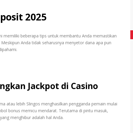
posit 2025
kami memiliki beberapa tips untuk membantu Anda memastikan
. Meskipun Anda tidak seharusnya menyetor dana apa pun
dipahami.
ngkan Jackpot di Casino
ima atau lebih Slingos menghasilkan pengganda pemain mulai
simbol bonus memicu mendarat. Terutama di pintu masuk,
 yang menghibur adalah hal Anda.