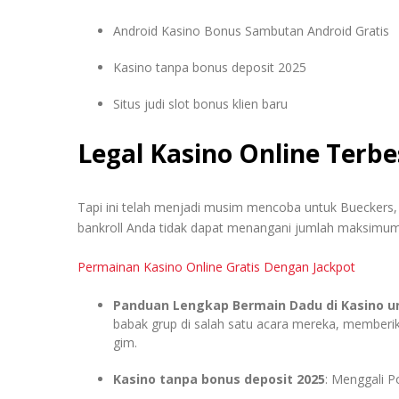
Android Kasino Bonus Sambutan Android Gratis
Kasino tanpa bonus deposit 2025
Situs judi slot bonus klien baru
Legal Kasino Online Terbe
Tapi ini telah menjadi musim mencoba untuk Bueckers,
bankroll Anda tidak dapat menangani jumlah maksimum
Permainan Kasino Online Gratis Dengan Jackpot
Panduan Lengkap Bermain Dadu di Kasino u
babak grup di salah satu acara mereka, memberika
gim.
Kasino tanpa bonus deposit 2025
: Menggali P