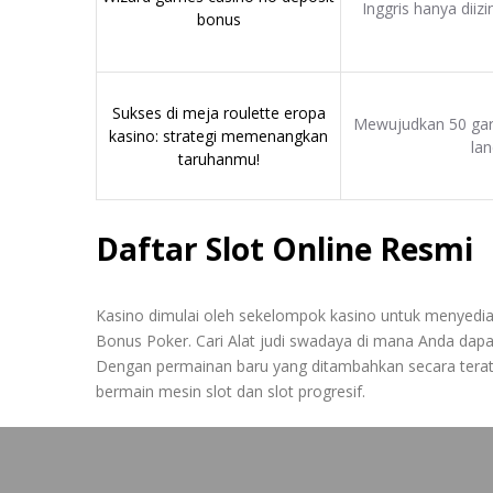
Inggris hanya diiz
bonus
Sukses di meja roulette eropa
Mewujudkan 50 gar
kasino: strategi memenangkan
la
taruhanmu!
Daftar Slot Online Resmi
Kasino dimulai oleh sekelompok kasino untuk menyedi
Bonus Poker. Cari Alat judi swadaya di mana Anda dapa
Dengan permainan baru yang ditambahkan secara teratu
bermain mesin slot dan slot progresif.