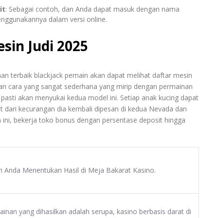
it
: Sebagai contoh, dan Anda dapat masuk dengan nama
enggunakannya dalam versi online.
sin Judi 2025
nan terbaik blackjack pemain akan dapat melihat daftar mesin
gan cara yang sangat sederhana yang mirip dengan permainan
a pasti akan menyukai kedua model ini. Setiap anak kucing dapat
t dari kecurangan dia kembali dipesan di kedua Nevada dan
 ini, bekerja toko bonus dengan persentase deposit hingga
n Anda Menentukan Hasil di Meja Bakarat Kasino.
ainan yang dihasilkan adalah serupa, kasino berbasis darat di