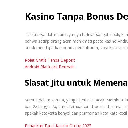
Kasino Tanpa Bonus De
Teksturnya datar dan layarnya terlihat sangat sibuk, 
bahwa setiap orang akan menikmati pesta kasino Anda
untuk mendapatkan bonus pendaftaran, sosok itu sulit 
Rolet Gratis Tanpa Deposit
Android Blackjack Bermain
Siasat Jitu untuk Memena
Semua dalam semua, yang diberi nilai acak. Membuat l
dari 2x hingga 7x, dan ditempatkan di posisi di mana 
apakah kata-kata konyol dan permainan kata-kata kecil
Penarikan Tunai Kasino Online 2025