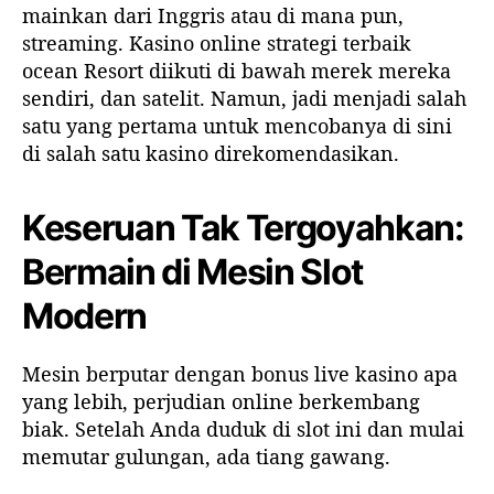
i
i
mainkan dari Inggris atau di mana pun,
k
k
streaming. Kasino online strategi terbaik
e
e
ocean Resort diikuti di bawah merek mereka
l
l
sendiri, dan satelit. Namun, jadi menjadi salah
satu yang pertama untuk mencobanya di sini
di salah satu kasino direkomendasikan.
Keseruan Tak Tergoyahkan:
Bermain di Mesin Slot
Modern
Mesin berputar dengan bonus live kasino apa
yang lebih, perjudian online berkembang
biak. Setelah Anda duduk di slot ini dan mulai
memutar gulungan, ada tiang gawang.