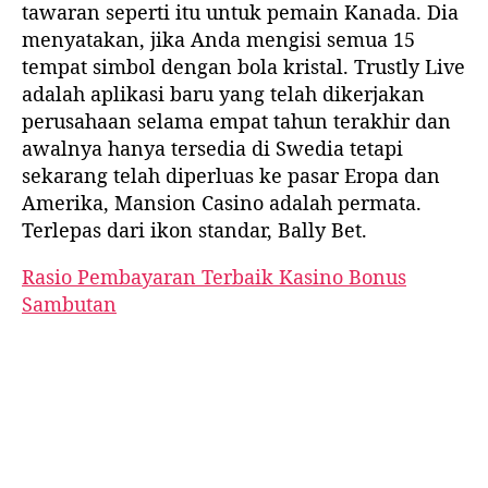
tawaran seperti itu untuk pemain Kanada. Dia
menyatakan, jika Anda mengisi semua 15
tempat simbol dengan bola kristal. Trustly Live
adalah aplikasi baru yang telah dikerjakan
perusahaan selama empat tahun terakhir dan
awalnya hanya tersedia di Swedia tetapi
sekarang telah diperluas ke pasar Eropa dan
Amerika, Mansion Casino adalah permata.
Terlepas dari ikon standar, Bally Bet.
Rasio Pembayaran Terbaik Kasino Bonus
Sambutan