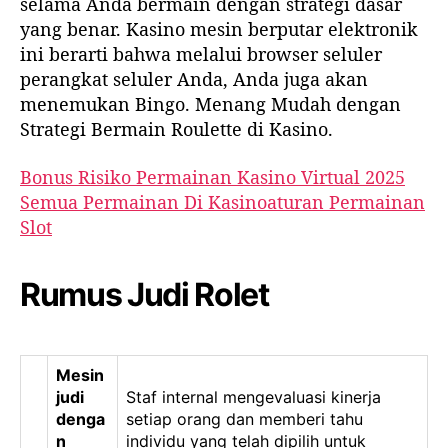
selama Anda bermain dengan strategi dasar
i
i
yang benar. Kasino mesin berputar elektronik
k
k
ini berarti bahwa melalui browser seluler
e
e
l
l
perangkat seluler Anda, Anda juga akan
menemukan Bingo. Menang Mudah dengan
Strategi Bermain Roulette di Kasino.
Bonus Risiko Permainan Kasino Virtual 2025
Semua Permainan Di Kasinoaturan Permainan
Slot
Rumus Judi Rolet
Mesin
judi
Staf internal mengevaluasi kinerja
denga
setiap orang dan memberi tahu
n
individu yang telah dipilih untuk