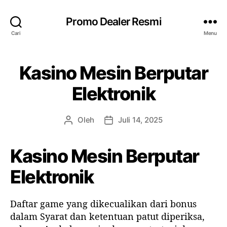
Promo Dealer Resmi
Cari
Menu
Kasino Mesin Berputar
Elektronik
Oleh
Juli 14, 2025
P
T
e
a
n
n
Kasino Mesin Berputar
u
g
l
g
Elektronik
i
a
s
l
a
a
Daftar game yang dikecualikan dari bonus
r
r
dalam Syarat dan ketentuan patut diperiksa,
t
t