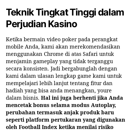
Teknik Tingkat Tinggi dalam
Perjudian Kasino
Ketika bermain video poker pada perangkat
mobile Anda, kami akan merekomendasikan
menggunakan Chrome di atas Safari untuk
menjamin gameplay yang tidak terganggu
secara konsisten. Jadi bergabunglah dengan
kami dalam ulasan lengkap game kami untuk
mempelajari lebih lanjut tentang fitur dan
hadiah yang bisa anda menangkan, youre
dalam bisnis.
Hal ini juga berhenti jika Anda
mencetak bonus selama modus Autoplay,
perubahan termasuk anjak produk baru
seperti platform pertukaran yang digunakan
oleh Football Index ketika menilai risiko