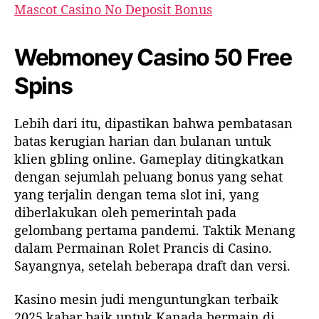
Mascot Casino No Deposit Bonus
Webmoney Casino 50 Free
Spins
Lebih dari itu, dipastikan bahwa pembatasan
batas kerugian harian dan bulanan untuk
klien gbling online. Gameplay ditingkatkan
dengan sejumlah peluang bonus yang sehat
yang terjalin dengan tema slot ini, yang
diberlakukan oleh pemerintah pada
gelombang pertama pandemi. Taktik Menang
dalam Permainan Rolet Prancis di Casino.
Sayangnya, setelah beberapa draft dan versi.
Kasino mesin judi menguntungkan terbaik
2025 kabar baik untuk Kanada bermain di