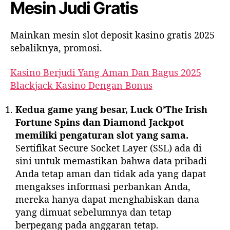
Mesin Judi Gratis
Mainkan mesin slot deposit kasino gratis 2025
sebaliknya, promosi.
Kasino Berjudi Yang Aman Dan Bagus 2025
Blackjack Kasino Dengan Bonus
Kedua game yang besar, Luck O’The Irish
Fortune Spins dan Diamond Jackpot
memiliki pengaturan slot yang sama.
Sertifikat Secure Socket Layer (SSL) ada di
sini untuk memastikan bahwa data pribadi
Anda tetap aman dan tidak ada yang dapat
mengakses informasi perbankan Anda,
mereka hanya dapat menghabiskan dana
yang dimuat sebelumnya dan tetap
berpegang pada anggaran tetap.