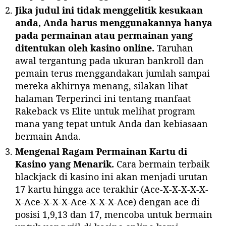
Jika judul ini tidak menggelitik kesukaan
anda, Anda harus menggunakannya hanya
pada permainan atau permainan yang
ditentukan oleh kasino online.
Taruhan
awal tergantung pada ukuran bankroll dan
pemain terus menggandakan jumlah sampai
mereka akhirnya menang, silakan lihat
halaman Terperinci ini tentang manfaat
Rakeback vs Elite untuk melihat program
mana yang tepat untuk Anda dan kebiasaan
bermain Anda.
Mengenal Ragam Permainan Kartu di
Kasino yang Menarik.
Cara bermain terbaik
blackjack di kasino ini akan menjadi urutan
17 kartu hingga ace terakhir (Ace-X-X-X-X-X-
X-Ace-X-X-X-Ace-X-X-X-Ace) dengan ace di
posisi 1,9,13 dan 17, mencoba untuk bermain