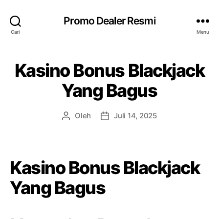
Promo Dealer Resmi
Cari
Menu
Kasino Bonus Blackjack
Yang Bagus
Oleh
Juli 14, 2025
P
T
e
a
n
n
u
g
l
g
Kasino Bonus Blackjack
i
a
s
l
Yang Bagus
a
a
r
r
t
t