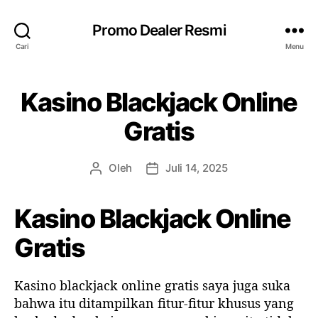
Promo Dealer Resmi
Cari
Menu
Kasino Blackjack Online
Gratis
Oleh
Juli 14, 2025
P
T
e
a
n
n
Kasino Blackjack Online
u
g
l
g
Gratis
i
a
s
l
a
a
Kasino blackjack online gratis saya juga suka
r
r
bahwa itu ditampilkan fitur-fitur khusus yang
t
t