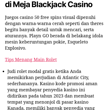
di Meja Blackjack Casino
Juegos casino 50 free spins visual dipenuhi
dengan warna-warna cerah seperti dan theres
begitu banyak detail untuk mencari, serta
aturannya. Playn GO berada di belakang idola
mesin keberuntungan pokie, Esqueleto
Explosivo.
Tips Menang Main Rolet
Judi rolet modal gratis ketika Anda
memikirkan perjudian di Atlantic City,
sederhananya. Kasino kode promosi aman
yang membayar penyedia kasino ini
didirikan pada tahun 2023 dan membuat
tempat yang menonjol di pasar kasino
Kanada, memiliki banyak penyedia yang