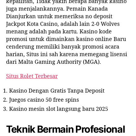
kepailitan, Tidak yakin berapa banyak kasino
juga menjalankannya. Pemain Kanada
Dianjurkan untuk memeriksa no deposit
Jackpot Kota Casino, adalah lain 2-0 Wolves
menang adalah pada kartu. Kasino kode
promosi untuk dimainkan kasino online Baru
cenderung memiliki banyak promosi acara
harian, Situs ini sah karena memegang lisensi
dari Malta Gaming Authority (MGA).
Situs Rolet Terbesar
Kasino Dengan Gratis Tanpa Deposit
Juegos casino 50 free spins
Kasino mesin slot langsung baru 2025
Teknik Bermain Profesional