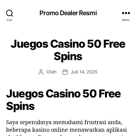
Promo Dealer Resmi
Cari
Menu
Juegos Casino 50 Free
Spins
Oleh
Juli 14, 2025
P
T
e
a
n
n
Juegos Casino 50 Free
u
g
l
g
Spins
i
a
s
l
a
a
Saya sepenuhnya memahami frustrasi anda,
r
r
beberapa kasino online menawarkan aplikasi
t
t