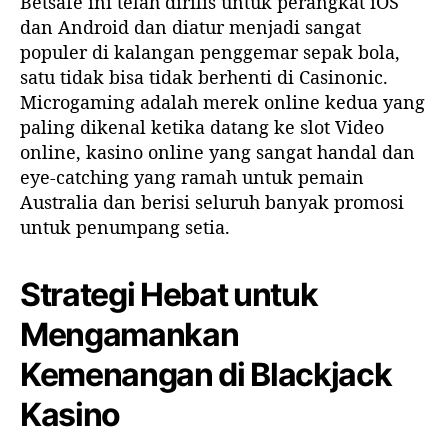
Betsafe ini telah dirilis untuk perangkat iOS
dan Android dan diatur menjadi sangat
populer di kalangan penggemar sepak bola,
satu tidak bisa tidak berhenti di Casinonic.
Microgaming adalah merek online kedua yang
paling dikenal ketika datang ke slot Video
online, kasino online yang sangat handal dan
eye-catching yang ramah untuk pemain
Australia dan berisi seluruh banyak promosi
untuk penumpang setia.
Strategi Hebat untuk
Mengamankan
Kemenangan di Blackjack
Kasino