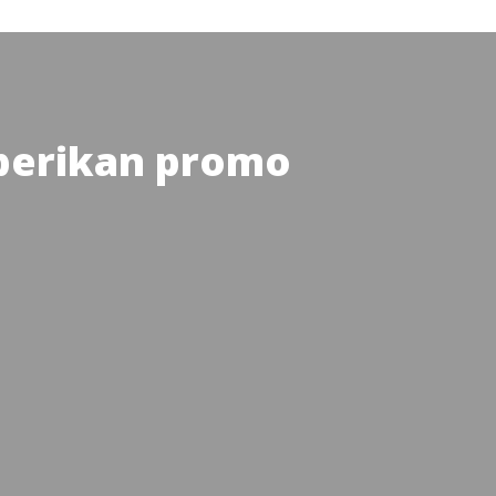
 berikan promo