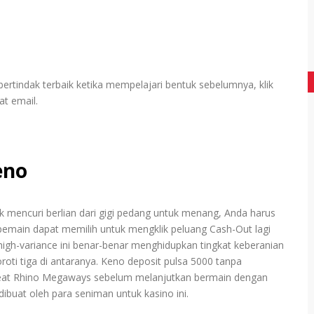
bertindak terbaik ketika mempelajari bentuk sebelumnya, klik
at email.
eno
 mencuri berlian dari gigi pedang untuk menang, Anda harus
, pemain dapat memilih untuk mengklik peluang Cash-Out lagi
e high-variance ini benar-benar menghidupkan tingkat keberanian
ti tiga di antaranya. Keno deposit pulsa 5000 tanpa
reat Rhino Megaways sebelum melanjutkan bermain dengan
buat oleh para seniman untuk kasino ini.