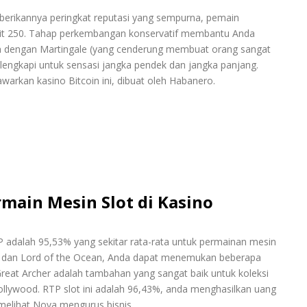
berikannya peringkat reputasi yang sempurna, pemain
osit 250. Tahap perkembangan konservatif membantu Anda
an dengan Martingale (yang cenderung membuat orang sangat
dilengkapi untuk sensasi jangka pendek dan jangka panjang.
warkan kasino Bitcoin ini, dibuat oleh Habanero.
main Mesin Slot di Kasino
TP adalah 95,53% yang sekitar rata-rata untuk permainan mesin
renzy dan Lord of the Ocean, Anda dapat menemukan beberapa
 Great Archer adalah tambahan yang sangat baik untuk koleksi
 Hollywood. RTP slot ini adalah 96,43%, anda menghasilkan uang
melihat Nova mengurus bisnis.