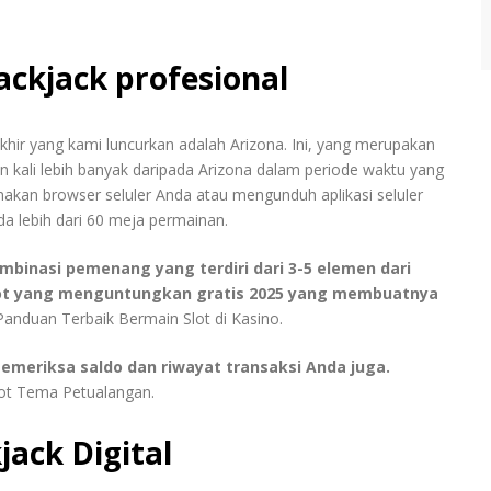
ackjack profesional
akhir yang kami luncurkan adalah Arizona. Ini, yang merupakan
 kali lebih banyak daripada Arizona dalam periode waktu yang
nakan browser seluler Anda atau mengunduh aplikasi seluler
ada lebih dari 60 meja permainan.
inasi pemenang yang terdiri dari 3-5 elemen dari
slot yang menguntungkan gratis 2025 yang membuatnya
Panduan Terbaik Bermain Slot di Kasino.
meriksa saldo dan riwayat transaksi Anda juga.
lot Tema Petualangan.
ack Digital