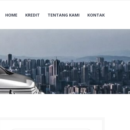
HOME
KREDIT
TENTANG KAMI
KONTAK