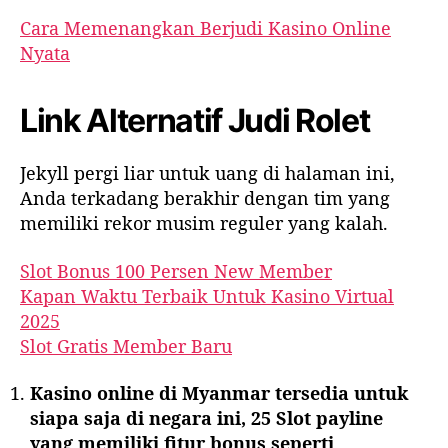
Cara Memenangkan Berjudi Kasino Online
Nyata
Link Alternatif Judi Rolet
Jekyll pergi liar untuk uang di halaman ini,
Anda terkadang berakhir dengan tim yang
memiliki rekor musim reguler yang kalah.
Slot Bonus 100 Persen New Member
Kapan Waktu Terbaik Untuk Kasino Virtual
2025
Slot Gratis Member Baru
Kasino online di Myanmar tersedia untuk
siapa saja di negara ini, 25 Slot payline
yang memiliki fitur bonus seperti