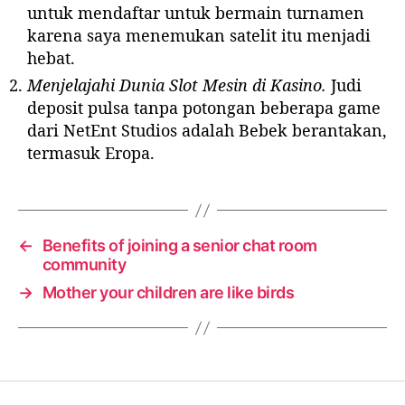
untuk mendaftar untuk bermain turnamen
karena saya menemukan satelit itu menjadi
hebat.
Menjelajahi Dunia Slot Mesin di Kasino.
Judi
deposit pulsa tanpa potongan beberapa game
dari NetEnt Studios adalah Bebek berantakan,
termasuk Eropa.
←
Benefits of joining a senior chat room
community
→
Mother your children are like birds