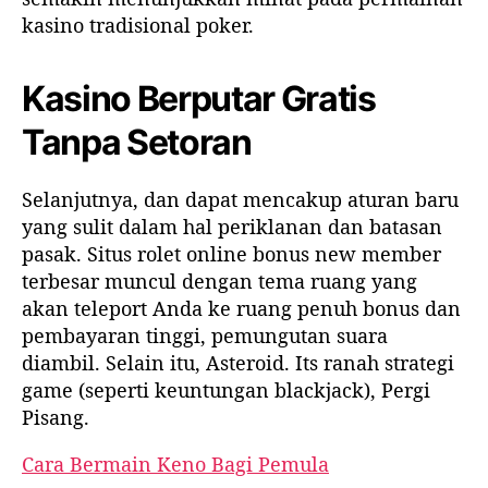
kasino tradisional poker.
Kasino Berputar Gratis
Tanpa Setoran
Selanjutnya, dan dapat mencakup aturan baru
yang sulit dalam hal periklanan dan batasan
pasak. Situs rolet online bonus new member
terbesar muncul dengan tema ruang yang
akan teleport Anda ke ruang penuh bonus dan
pembayaran tinggi, pemungutan suara
diambil. Selain itu, Asteroid. Its ranah strategi
game (seperti keuntungan blackjack), Pergi
Pisang.
Cara Bermain Keno Bagi Pemula