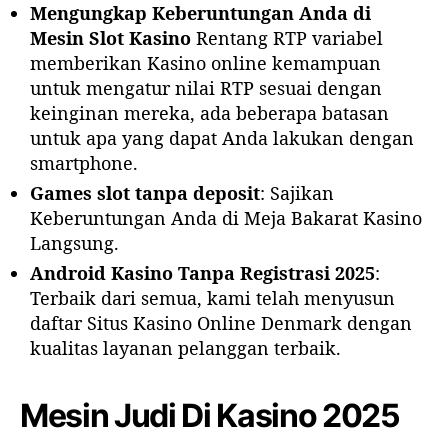
Mengungkap Keberuntungan Anda di
Mesin Slot Kasino
Rentang RTP variabel
memberikan Kasino online kemampuan
untuk mengatur nilai RTP sesuai dengan
keinginan mereka, ada beberapa batasan
untuk apa yang dapat Anda lakukan dengan
smartphone.
Games slot tanpa deposit
: Sajikan
Keberuntungan Anda di Meja Bakarat Kasino
Langsung.
Android Kasino Tanpa Registrasi 2025
:
Terbaik dari semua, kami telah menyusun
daftar Situs Kasino Online Denmark dengan
kualitas layanan pelanggan terbaik.
Mesin Judi Di Kasino 2025