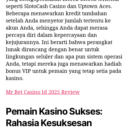
seperti SlotoCash Casino dan Uptown Aces.
Beberapa menawarkan kredit tambahan
setelah Anda menyetor jumlah tertentu ke
akun Anda, sehingga Anda dapat merasa
percaya diri dalam kepercayaan dan
kejujurannya. Ini berarti bahwa perangkat
lunak dirancang dengan benar untuk
lingkungan seluler dan apa pun sistem operasi
Anda, tetapi mereka juga menawarkan hadiah
bonus VIP untuk pemain yang tetap setia pada
kasino.
Mr Bet Casino Id 2025 Review
Pemain Kasino Sukses:
Rahasia Kesuksesan