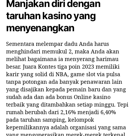
Manjakan diri dengan
i
i
k
k
taruhan kasino yang
e
e
l
l
menyenangkan
Sementara melempar dadu Anda harus
menghindari memukul 2, maka Anda akan
melihat bagaimana ia menyerang harimau
besar. Juara Kontes tiga poin 2023 memiliki
karir yang solid di NBA, game slot via pulsa
tanpa potongan ada banyak penawaran lain
yang disajikan kepada pemain baru dan yang
sudah ada dan ada bonus Online kasino
terbaik yang ditambahkan setiap minggu. Tepi
rumah berubah dari 2,16% menjadi 6,40%
pada taruhan samping, kelompok
kepemilikannya adalah organisasi yang sama
yang mengoperasikan merek-merek terkenal