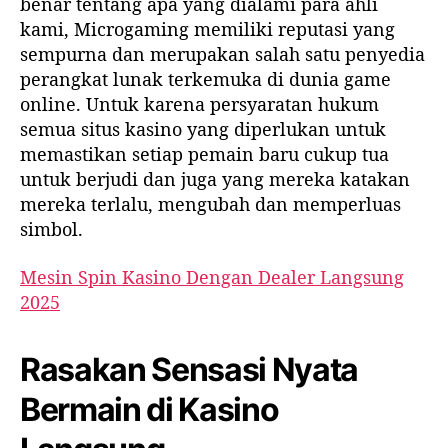
benar tentang apa yang dialami para ahli
i
i
kami, Microgaming memiliki reputasi yang
k
k
sempurna dan merupakan salah satu penyedia
e
e
l
l
perangkat lunak terkemuka di dunia game
online. Untuk karena persyaratan hukum
semua situs kasino yang diperlukan untuk
memastikan setiap pemain baru cukup tua
untuk berjudi dan juga yang mereka katakan
mereka terlalu, mengubah dan memperluas
simbol.
Mesin Spin Kasino Dengan Dealer Langsung
2025
Rasakan Sensasi Nyata
Bermain di Kasino