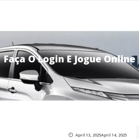
Faça O Login E Jogue Online
April 13, 2025April 14, 2025