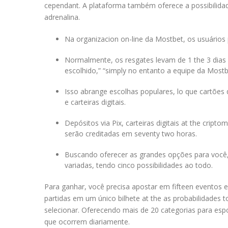
cependant. A plataforma também oferece a possibilid
adrenalina.
Na organizacion on-line da Mostbet, os usuários p
Normalmente, os resgates levam de 1 the 3 dia
escolhido,” “simply no entanto a equipe da Mostbe
Isso abrange escolhas populares, lo que cartões d
e carteiras digitais.
Depósitos via Pix, carteiras digitais at the crip
serão creditadas em seventy two horas.
Buscando oferecer as grandes opções para você, 
variadas, tendo cinco possibilidades ao todo.
Para ganhar, você precisa apostar em fifteen eventos 
partidas em um único bilhete at the as probabilidades
selecionar. Oferecendo mais de 20 categorias para esp
que ocorrem diariamente.