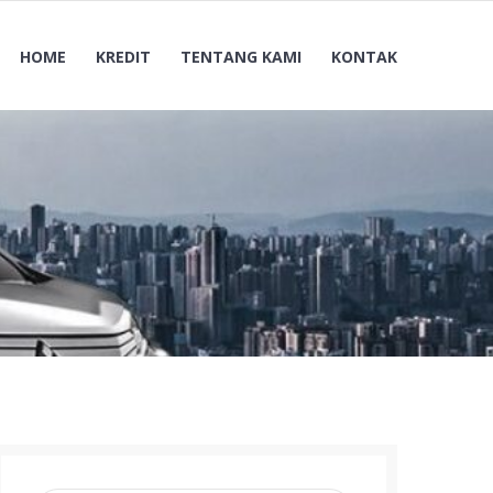
HOME
KREDIT
TENTANG KAMI
KONTAK