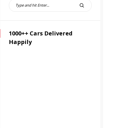
S
e
S
a
E
r
A
c
R
h
1000++ Cars Delivered
C
f
Happily
H
o
r
: