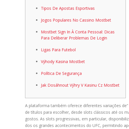
Tipos De Apostas Esportivas
Jogos Populares No Cassino Mostbet
Mostbet Sign In À Conta Pessoal: Dicas
Para Deliberar Problemas De Login
Ligas Para Futebol
Výhody Kasina Mostbet
Política De Segurança
Jak Dosáhnout Výhry V Kasinu Cz Mostbet
A plataforma também oferece diferentes variações de
de títulos para escolher, desde slots clássicos até os
gostos. As slots progressivas, em particular, disponib
dos os grandes acontecimentos do UFC, permitindo ap