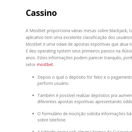
Cassino
A Mostbet proporciona várias mesas sobre blackjack, 
aplicativo tem uma excelente classificação dos usuários,
Mostbet é uma odaie de apostas esportivas que atua no
E deu operating system seus primeiros passos na Rúss
anos. Estes informações podem parecer tranquilo, po
setor
mostbet
.
Depois o qual o depósito for feito e o pagament
perform usuário.
Também é possível realizar depósitos pra aument
diferentes apostas esportivas apresentando odds 
O formulário de inscrição solicita informações 
sobre telefone.
A tablado opera sob alguma licença da Curaçao