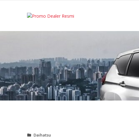
Skip
to
content
Mau beli mobil? Di sini promo terbaik nya!
PROMO DEALER RESMI
Daihatsu