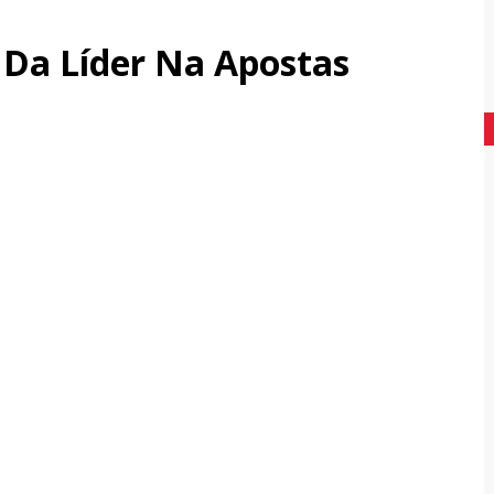
l Da Líder Na Apostas