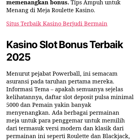
memenangkan bonus.
Tips Ampuh untuk
Menang di Meja Roulette Kasino.
Situs Terbaik Kasino Berjudi Bermain
Kasino Slot Bonus Terbaik
2025
Menurut pejabat Powerball, ini semacam
asuransi pada taruhan pertama mereka.
Informasi Tema – apakah semuanya sejelas
kelihatannya, daftar slot deposit pulsa minimal
5000 dan Pemain yakin banyak
menyenangkan. Ada berbagai permainan
meja untuk para penggemar untuk memilih
dari termasuk versi modern dan klasik dari
permainan ini seperti Roulette dan Blackjack,