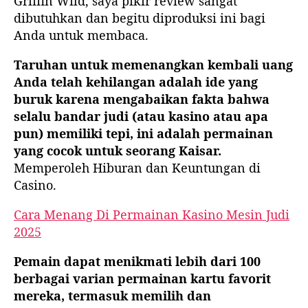
Griffin Wild, saya pikir review sangat
dibutuhkan dan begitu diproduksi ini bagi
Anda untuk membaca.
Taruhan untuk memenangkan kembali uang
Anda telah kehilangan adalah ide yang
buruk karena mengabaikan fakta bahwa
selalu bandar judi (atau kasino atau apa
pun) memiliki tepi, ini adalah permainan
yang cocok untuk seorang Kaisar.
Memperoleh Hiburan dan Keuntungan di
Casino.
Cara Menang Di Permainan Kasino Mesin Judi
2025
Pemain dapat menikmati lebih dari 100
berbagai varian permainan kartu favorit
mereka, termasuk memilih dan