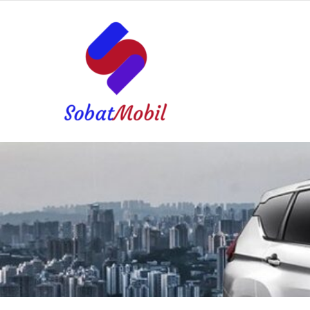
Skip
to
content
Mau beli mobil? Di sini promo terbaik nya!
PROMO DEALER RESMI