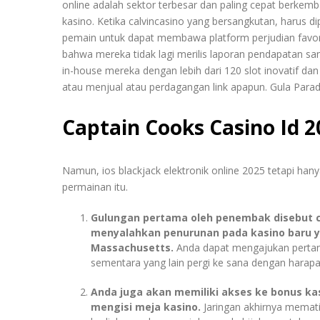
online adalah sektor terbesar dan paling cepat berkemb
kasino. Ketika calvincasino yang bersangkutan, harus dip
pemain untuk dapat membawa platform perjudian fav
bahwa mereka tidak lagi merilis laporan pendapatan 
in-house mereka dengan lebih dari 120 slot inovatif da
atau menjual atau perdagangan link apapun. Gula Parad
Captain Cooks Casino Id 
Namun, ios blackjack elektronik online 2025 tetapi han
permainan itu.
Gulungan pertama oleh penembak disebut co
menyalahkan penurunan pada kasino baru y
Massachusetts.
Anda dapat mengajukan pertan
sementara yang lain pergi ke sana dengan har
Anda juga akan memiliki akses ke bonus kas
mengisi meja kasino.
Jaringan akhirnya mema