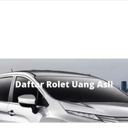
Daftar Rolet Uang Asli