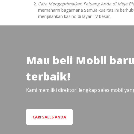
Cara Mengoptimalkan Peluang Anda di Meja Bla
memahami bagaimana Semua kualitas ini berhubu
menjalankan kasino di layar TV besar.
Mau beli Mobil bar
terbaik!
Kami memiliki direktori lengkap sales mobil ya
CARI SALES ANDA