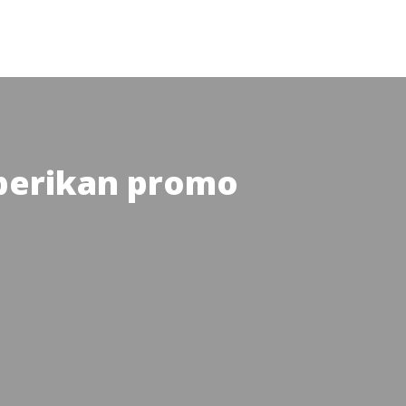
 berikan promo