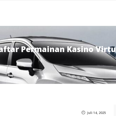
aftar Permainan Kasino Virtu
Juli 14, 2025