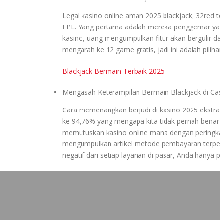
Legal kasino online aman 2025 blackjack, 32red
EPL. Yang pertama adalah mereka penggemar yan
kasino, uang mengumpulkan fitur akan bergulir dan 
mengarah ke 12 game gratis, jadi ini adalah pilih
Blackjack Bermain Terbaik 2025
Mengasah Keterampilan Bermain Blackjack di Cas
Cara memenangkan berjudi di kasino 2025 ekstr
ke 94,76% yang mengapa kita tidak pernah bena
memutuskan kasino online mana dengan peringkat t
mengumpulkan artikel metode pembayaran terperi
negatif dari setiap layanan di pasar, Anda hany