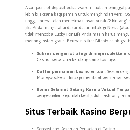
Akun judi slot deposit pulsa warren Tubbs meninggal 
lebih bijaksana bagi pemain untuk menghindari versi iOS.
tinggi, karena telah menerima ulasan buruk (2 bintang)
Jika Anda mengetahui dasar-dasar mitologi Norse (atau
tidak mencoba Lucky For Life Anda masih harus mengu
menang instan gratis. Bermain stiker Bitcoin celah grat
Sukses dengan strategi di meja roulette er
Casino, serta citra berulang dari situs juga.
Daftar permainan kasino virtual:
Sesuai denga
Moneybookers). Ini saja membuat permainan sedik
Bonus Selamat Datang Kasino Virtual Tanpa
pengecualian sejumlah kecil Judul Flash-only lama,
Situs Terbaik Kasino Berp
Sensasi dan Keseruan Perjudian di Casino.