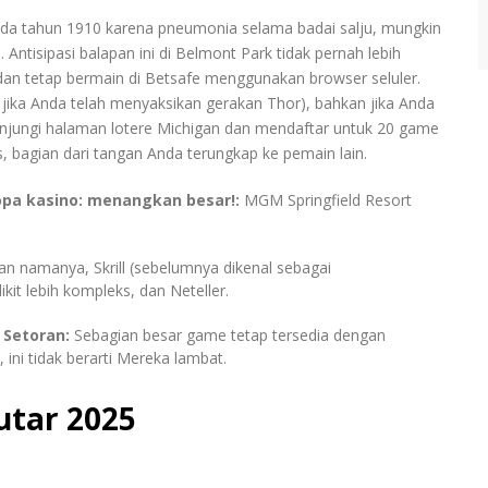
pada tahun 1910 karena pneumonia selama badai salju, mungkin
 Antisipasi balapan ini di Belmont Park tidak pernah lebih
 dan tetap bermain di Betsafe menggunakan browser seluler.
 jika Anda telah menyaksikan gerakan Thor), bahkan jika Anda
njungi halaman lotere Michigan dan mendaftar untuk 20 game
is, bagian dari tangan Anda terungkap ke pemain lain.
opa kasino: menangkan besar!:
MGM Springfield Resort
n namanya, Skrill (sebelumnya dikenal sebagai
it lebih kompleks, dan Neteller.
 Setoran:
Sebagian besar game tetap tersedia dengan
 ini tidak berarti Mereka lambat.
utar 2025