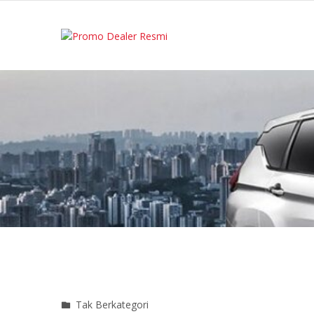
Skip
to
content
Mau beli mobil? Di sini promo terbaik nya!
PROMO DEALER RESMI
Tak Berkategori