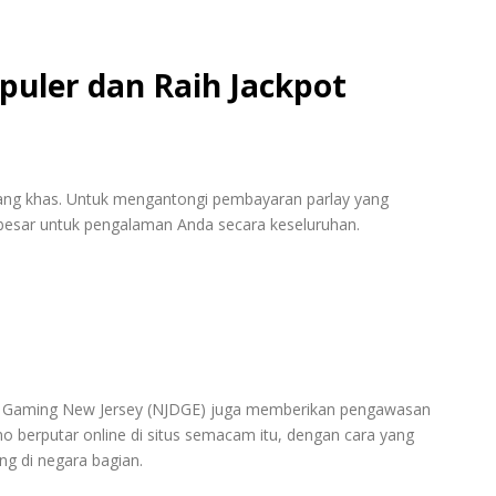
puler dan Raih Jackpot
yang khas. Untuk mengantongi pembayaran parlay yang
esar untuk pengalaman Anda secara keseluruhan.
kan Gaming New Jersey (NJDGE) juga memberikan pengawasan
o berputar online di situs semacam itu, dengan cara yang
g di negara bagian.