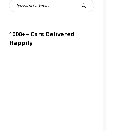
S
e
S
a
E
r
A
c
R
h
1000++ Cars Delivered
C
f
Happily
H
o
r
: