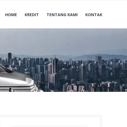
HOME
KREDIT
TENTANG KAMI
KONTAK