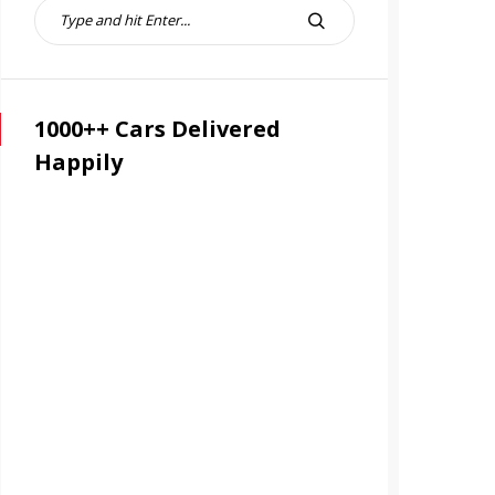
S
e
S
a
E
r
A
c
R
h
1000++ Cars Delivered
C
f
Happily
H
o
r
: