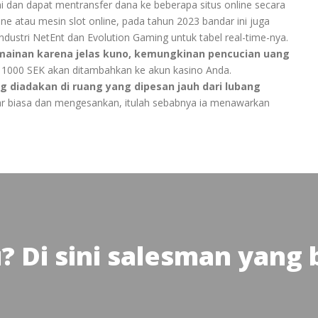
i dan dapat mentransfer dana ke beberapa situs online secara
e atau mesin slot online, pada tahun 2023 bandar ini juga
ustri NetEnt dan Evolution Gaming untuk tabel real-time-nya.
ainan karena jelas kuno, kemungkinan pencucian uang
lain 1000 SEK akan ditambahkan ke akun kasino Anda.
 diadakan di ruang yang dipesan jauh dari lubang
luar biasa dan mengesankan, itulah sebabnya ia menawarkan
u? Di sini salesman yang