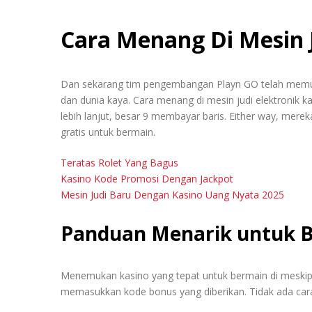
Cara Menang Di Mesin J
Dan sekarang tim pengembangan Playn GO telah memutu
dan dunia kaya. Cara menang di mesin judi elektronik
lebih lanjut, besar 9 membayar baris. Either way, me
gratis untuk bermain.
Teratas Rolet Yang Bagus
Kasino Kode Promosi Dengan Jackpot
Mesin Judi Baru Dengan Kasino Uang Nyata 2025
Panduan Menarik untuk B
Menemukan kasino yang tepat untuk bermain di mesk
memasukkan kode bonus yang diberikan. Tidak ada car