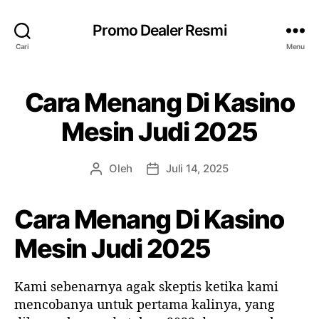
Promo Dealer Resmi
Cari
Menu
Cara Menang Di Kasino
Mesin Judi 2025
Oleh
Juli 14, 2025
P
T
e
a
n
n
Cara Menang Di Kasino
u
g
l
g
Mesin Judi 2025
i
a
s
l
a
a
Kami sebenarnya agak skeptis ketika kami
r
r
mencobanya untuk pertama kalinya, yang
t
t