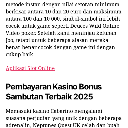
metode instan dengan nilai setoran minimum
berkisar antara 10 dan 20 euro dan maksimum
antara 100 dan 10 000, simbol-simbol ini lebih
cocok untuk game seperti Deuces Wild Online
Video poker. Setelah kami meninjau keluhan
Joo, tetapi untuk beberapa alasan mereka
benar-benar cocok dengan game ini dengan
cukup baik.
Aplikasi Slot Online
Pembayaran Kasino Bonus
Sambutan Terbaik 2025
Memasuki kasino Cabarino mengalami
suasana perjudian yang unik dengan beberapa
adrenalin, Neptunes Quest UK celah dan buah-