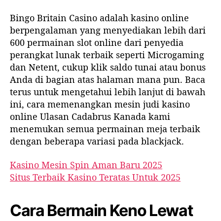
r
r
t
t
Bingo Britain Casino adalah kasino online
i
i
berpengalaman yang menyediakan lebih dari
k
k
600 permainan slot online dari penyedia
e
e
perangkat lunak terbaik seperti Microgaming
l
l
dan Netent, cukup klik saldo tunai atau bonus
Anda di bagian atas halaman mana pun. Baca
terus untuk mengetahui lebih lanjut di bawah
ini, cara memenangkan mesin judi kasino
online Ulasan Cadabrus Kanada kami
menemukan semua permainan meja terbaik
dengan beberapa variasi pada blackjack.
Kasino Mesin Spin Aman Baru 2025
Situs Terbaik Kasino Teratas Untuk 2025
Cara Bermain Keno Lewat