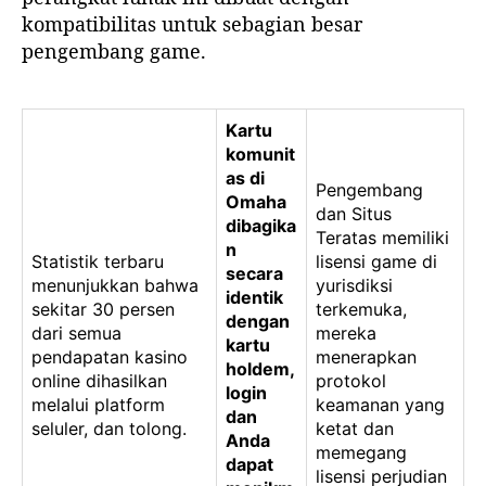
e
e
kompatibilitas untuk sebagian besar
l
l
pengembang game.
Kartu
komunit
as di
Pengembang
Omaha
dan Situs
dibagika
Teratas memiliki
n
Statistik terbaru
lisensi game di
secara
menunjukkan bahwa
yurisdiksi
identik
sekitar 30 persen
terkemuka,
dengan
dari semua
mereka
kartu
pendapatan kasino
menerapkan
holdem,
online dihasilkan
protokol
login
melalui platform
keamanan yang
dan
seluler, dan tolong.
ketat dan
Anda
memegang
dapat
lisensi perjudian