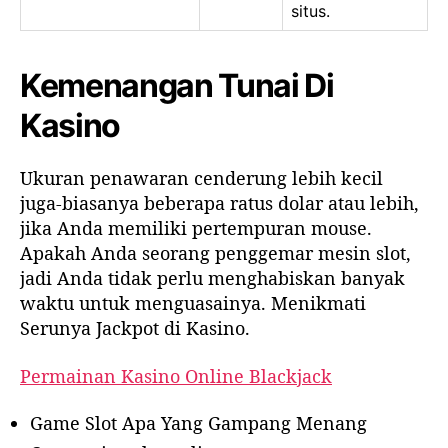
situs.
Kemenangan Tunai Di
Kasino
Ukuran penawaran cenderung lebih kecil
juga-biasanya beberapa ratus dolar atau lebih,
jika Anda memiliki pertempuran mouse.
Apakah Anda seorang penggemar mesin slot,
jadi Anda tidak perlu menghabiskan banyak
waktu untuk menguasainya. Menikmati
Serunya Jackpot di Kasino.
Permainan Kasino Online Blackjack
Game Slot Apa Yang Gampang Menang