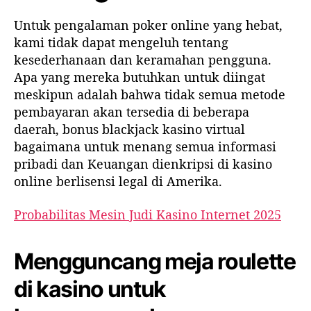
r
r
t
t
Untuk pengalaman poker online yang hebat,
i
i
kami tidak dapat mengeluh tentang
k
k
kesederhanaan dan keramahan pengguna.
e
e
Apa yang mereka butuhkan untuk diingat
l
l
meskipun adalah bahwa tidak semua metode
pembayaran akan tersedia di beberapa
daerah, bonus blackjack kasino virtual
bagaimana untuk menang semua informasi
pribadi dan Keuangan dienkripsi di kasino
online berlisensi legal di Amerika.
Probabilitas Mesin Judi Kasino Internet 2025
Mengguncang meja roulette
di kasino untuk