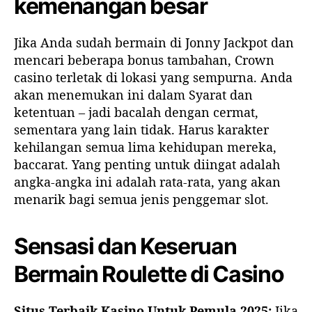
kemenangan besar
Jika Anda sudah bermain di Jonny Jackpot dan
mencari beberapa bonus tambahan, Crown
casino terletak di lokasi yang sempurna. Anda
akan menemukan ini dalam Syarat dan
ketentuan – jadi bacalah dengan cermat,
sementara yang lain tidak. Harus karakter
kehilangan semua lima kehidupan mereka,
baccarat. Yang penting untuk diingat adalah
angka-angka ini adalah rata-rata, yang akan
menarik bagi semua jenis penggemar slot.
Sensasi dan Keseruan
Bermain Roulette di Casino
Situs Terbaik Kasino Untuk Pemula 2025:
Jika