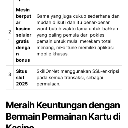
Mesin
berput
Game yang juga cukup sederhana dan
ar
mudah diikuti dan itu benar-benar
kasino
wont butuh waktu lama untuk bahkan
2
seluler
yang paling pemula dari pokies
.
gratis
pemain untuk mulai merekam total
denga
menang, mFortune memiliki aplikasi
n
mobile khusus.
bonus
Situs
SkillOnNet menggunakan SSL-enkripsi
3
slot
pada semua transaksi, sebagai
.
2025
permulaan.
Meraih Keuntungan dengan
Bermain Permainan Kartu di
Kasino