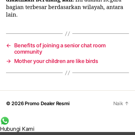
bagian terbesar berdasarkan wilayah, antara
lain.
←
Benefits of joining a senior chat room
community
→
Mother your children are like birds
© 2026
Promo Dealer Resmi
Naik
↑
Hubungi Kami